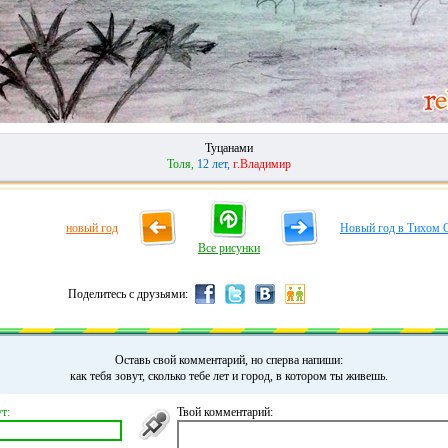
Туцанами
Толя,
12 лет,
г.Владимир
новый год
Новый год в Тихом 
Все рисунки
Поделитесь с друзьями:
Оставь свой комментарий, но сперва напиши:
как тебя зовут, сколько тебе лет и город, в котором ты живешь.
т:
Твой комментарий: