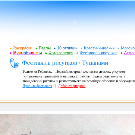
Раскраски
Пазлы
10 отличий
Крестики-нолики
Морско
М
у
л
ь
т
ф
и
л
ь
м
ы
Фото галерея
Фестиваль рисунков
Атмо
Фестиваль рисунков / Туцанами
Только на Ребзиках – Первый интернет-фестиваль детских рисунков
по-прежнему принимает и публикует работы! Будем рады получить
твой детский рисунок и разместить его на всеобщее обзрение и обсуждени
Правила фестиваля
|
Добавить рисунок