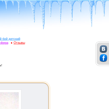
й бой детский
сфера
Отзывы
е!