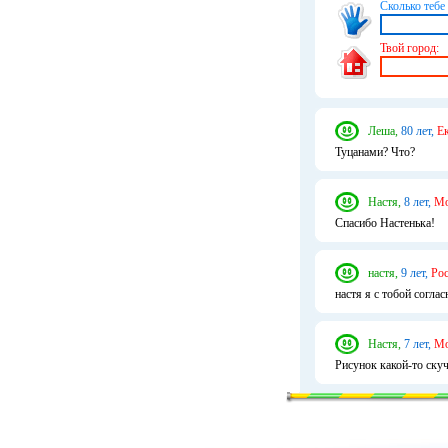
Сколько тебе 
Твой город:
Леша,
80 лет,
Ек
Туцанами? Что?
Настя,
8 лет,
Мо
Спасибо Настенька!
настя,
9 лет,
Рос
настя я с тобой согла
Настя,
7 лет,
Мо
Рисунок какой-то ску