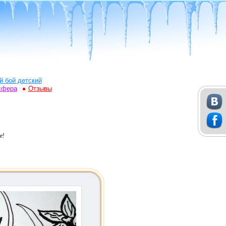
й бой детский
сфера
Отзывы
е!