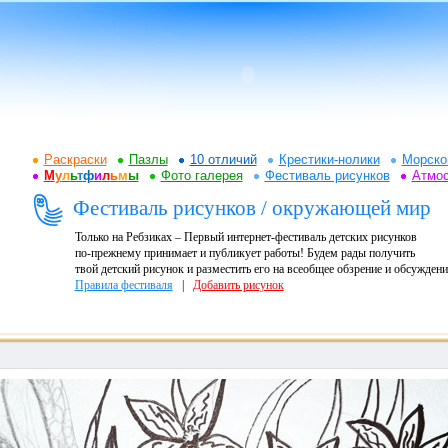
Раскраски
Пазлы
10 отличий
Крестики-нолики
Морско
М
у
л
ь
т
ф
и
л
ь
м
ы
Фото галерея
Фестиваль рисунков
Атмо
Фестиваль рисунков / окружающей мир
Только на Ребзиках – Первый интернет-фестиваль детских рисунков
по-прежнему принимает и публикует работы! Будем рады получить
твой детский рисунок и разместить его на всеобщее обзрение и обсуждени
Правила фестиваля
|
Добавить рисунок