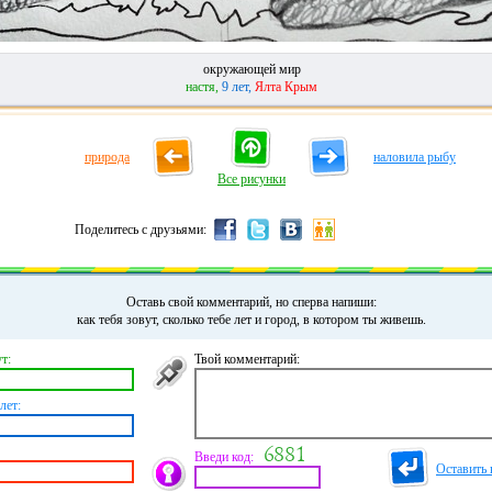
окружающей мир
настя,
9 лет,
Ялта Крым
природа
наловила рыбу
Все рисунки
Поделитесь с друзьями:
Оставь свой комментарий, но сперва напиши:
как тебя зовут, сколько тебе лет и город, в котором ты живешь.
т:
Твой комментарий:
лет:
Введи код:
Оставить 