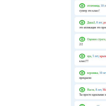
отличница,
10 л
супеер это класс!
Даша3,
8 лет,
ро
это апликация это про
Оценяю строго,
2/2
ира,
5 лет,
крым
класс!!!
вероника,
10 ле
прекрасно
Настя,
8 лет,
Мо
Ты просто идеальная х