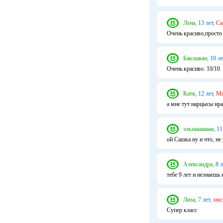
Лена,
13 лет,
Са
Очень красиво,просто 
Баклажан,
10 ле
Очень красиво. 10/10
Катя,
12 лет,
Мо
а мне тут нарцысы нр
эльзаааааааа,
11
ой Сашка ну и что, не
Александра,
8 л
тебе 9 лет и незнаеш
Лиза,
7 лет,
омс
Супер класс