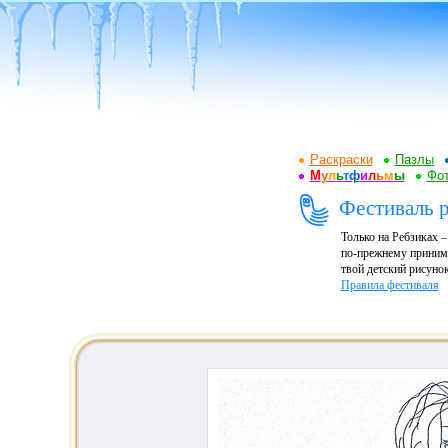
Раскраски
Пазлы
М
у
л
ь
т
ф
и
л
ь
м
ы
Фот
Фестиваль р
Только на Ребзиках 
по-прежнему принима
твой детский рисунок
Правила фестиваля