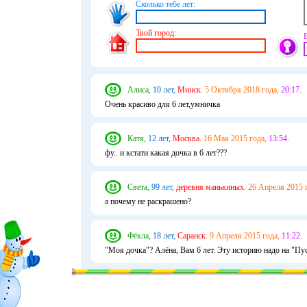
Сколько тебе лет:
Твой город:
Алиса,
10 лет,
Минск.
5 Октября 2018 года,
20:17.
Очень красиво для 6 лет,умничка
Катя,
12 лет,
Москва.
16 Мая 2015 года,
13:54.
фу.. и кстати какая дочка в 6 лет???
Света,
99 лет,
деревня манькиных.
26 Апреля 2015 
а почему не раскрашено?
Фёкла,
18 лет,
Саранск.
9 Апреля 2015 года,
11:22.
"Моя дочка"? Алёна, Вам 6 лет. Эту историю надо на "Пу