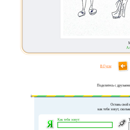
М
Ал
В Гугле
Поделитесь с друзьям
Оставь свой 
как тебя зовут, сколь
Как тебя зовут: