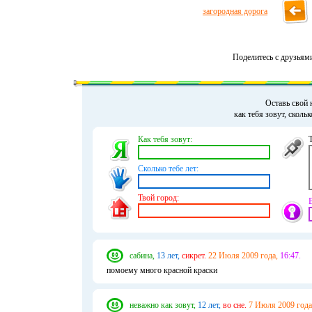
загородная дорога
Поделитесь с друзьям
Оставь свой 
как тебя зовут, сколь
Как тебя зовут:
Сколько тебе лет:
Твой город:
сабина,
13 лет,
сикрет.
22 Июля 2009 года,
16:47.
помоему много красной краски
неважно как зовут,
12 лет,
во сне.
7 Июля 2009 года