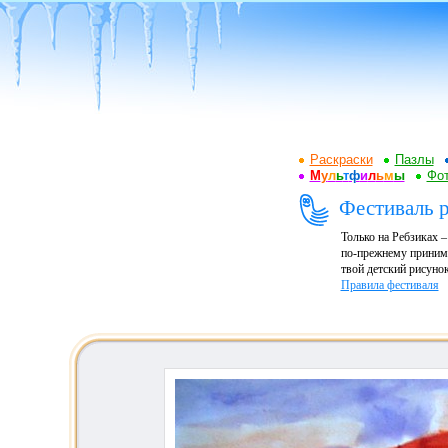
Раскраски
Пазлы
М
у
л
ь
т
ф
и
л
ь
м
ы
Фот
Фестиваль р
Только на Ребзиках 
по-прежнему принима
твой детский рисунок
Правила фестиваля