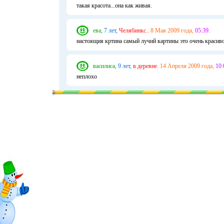
такая красота...она как живая.
ева,
7 лет,
Челябинкс..
8 Мая 2009 года,
05:39.
настоящия кртина самый лучий картины это очень красив
василиса,
9 лет,
в деревне.
14 Апреля 2009 года,
10:
неплохо