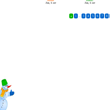
Лев,
6 лет
Лев,
6 лет
«
1
...
3
4
5
6
7
8