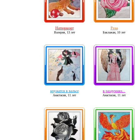
Натюрморт
Роза
Валерия,
13 лет
Баклажан,
10 лет
кружатся в вальсе
в раздумиях...
Анастасия,
11 лет
Анастасия,
11 лет