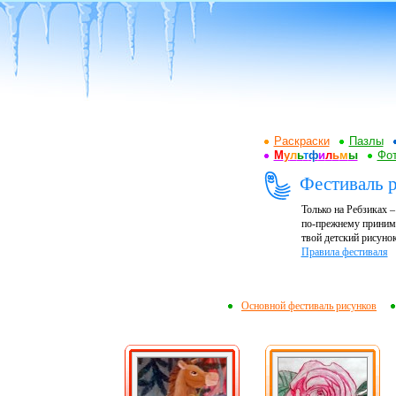
Раскраски
Пазлы
М
у
л
ь
т
ф
и
л
ь
м
ы
Фот
Фестиваль 
Только на Ребзиках 
по-прежнему принима
твой детский рисунок
Правила фестиваля
Основной фестиваль рисунков