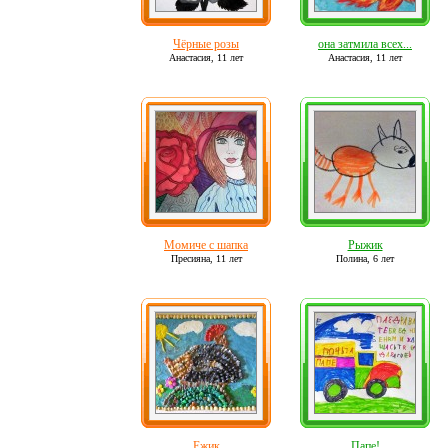
Чёрные розы
она затмила всех...
Анастасия,
11 лет
Анастасия,
11 лет
Момиче с шапка
Рыжик
Пресияна,
11 лет
Полина,
6 лет
Ежик
Папе!