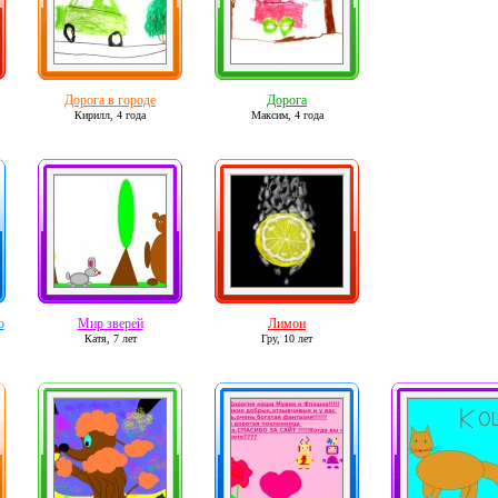
Дорога в городе
Дорога
Кирилл,
4 года
Максим,
4 года
ю
Мир зверей
Лимон
Катя,
7 лет
Гру,
10 лет