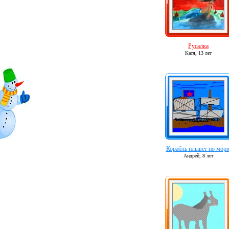
Русалка
Катя,
13 лет
Корабль плывет по мор
Андрей,
8 лет