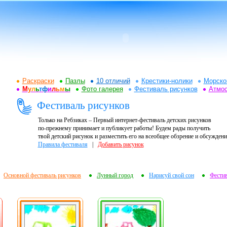
Раскраски
Пазлы
10 отличий
Крестики-нолики
Морско
М
у
л
ь
т
ф
и
л
ь
м
ы
Фото галерея
Фестиваль рисунков
Атмо
Фестиваль рисунков
Только на Ребзиках – Первый интернет-фестиваль детских рисунков
по-прежнему принимает и публикует работы! Будем рады получить
твой детский рисунок и разместить его на всеобщее обзрение и обсуждени
Правила фестиваля
|
Добавить рисунок
Основной фестиваль рисунков
Лунный город
Нарисуй свой сон
Фести