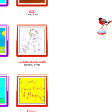
ночь
т
катя,
9 лет
Полина пошла гулять
Полина,
4 года
Ребзики