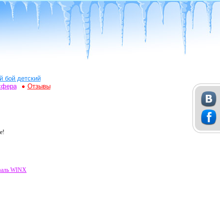
й бой детский
сфера
Отзывы
е!
валь WINX