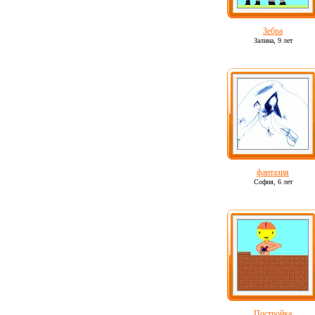
Зебра
Залина,
9 лет
фантазия
София,
6 лет
Постройка