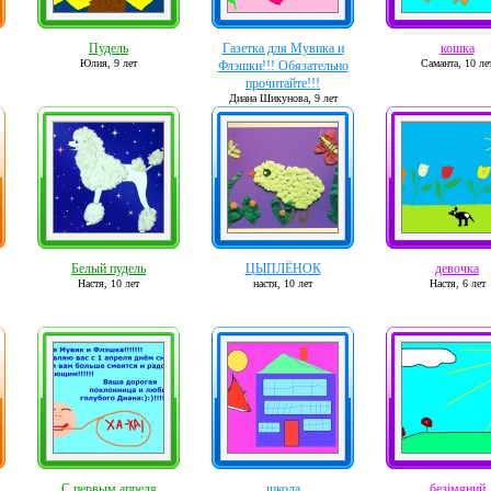
Пудель
Газетка для Мувика и
кошка
Юлия,
9 лет
Саманта,
10 ле
Флэшки!!! Обязательно
прочитайте!!!
Диана Шикунова,
9 лет
Белый пудель
ЦЫПЛЁНОК
девочка
Настя,
10 лет
настя,
10 лет
Настя,
6 лет
С первым апреля
школа
безiмяний