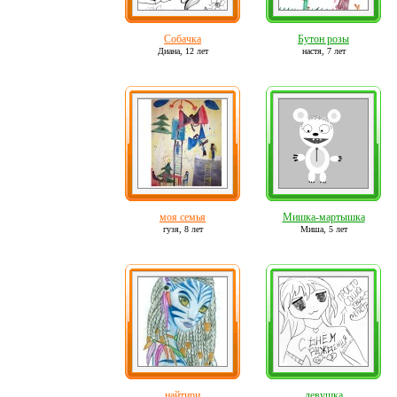
Собачка
Бутон розы
Диана,
12 лет
настя,
7 лет
моя семья
Мишка-мартышка
гузя,
8 лет
Миша,
5 лет
найтири
девушка