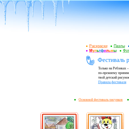
Раскраски
Пазлы
М
у
л
ь
т
ф
и
л
ь
м
ы
Фот
Фестиваль 
Только на Ребзиках 
по-прежнему принима
твой детский рисунок
Правила фестиваля
Основной фестиваль рисунков