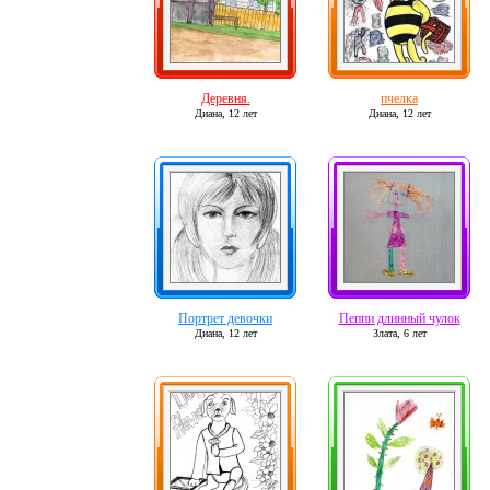
Деревня.
пчелка
Диана,
12 лет
Диана,
12 лет
Портрет девочки
Пеппи длинный чулок
Диана,
12 лет
Злата,
6 лет