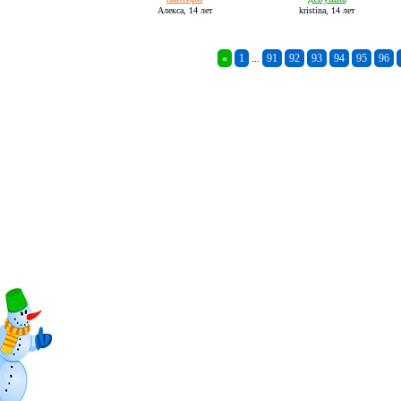
Алекса,
14 лет
kristina,
14 лет
«
1
...
91
92
93
94
95
96