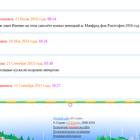
воазовск.
13 Июня 2014 года,
08:14.
 не знает.Именно на этом самолёте воевал немецкий ас Манфред фон Рихтгофен.1916 год
анск.
16 Мая 2014 года,
18:24.
ква.
21 Сентября 2013 года,
05:30.
 большые куски.но всеровно интересно
ьяновск.
11 Сентября 2013 года,
16:27.
Детский сайт
«
Р
е
б
з
и
к
и
»
© Студия «
25-й кадр
», 2008-2019
Размещение
рекламы
на сайте
Пользовательское соглашение
Правовая информация