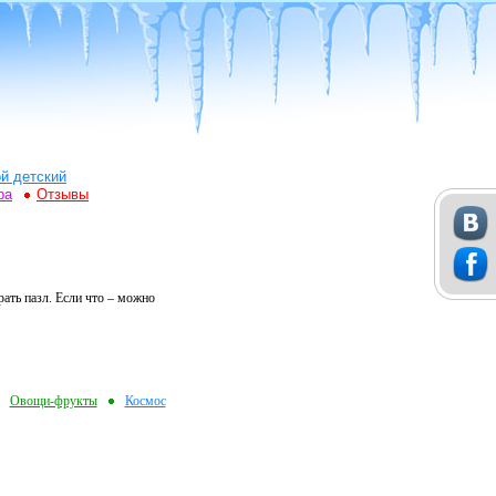
й детский
ра
Отзывы
рать пазл. Если что – можно
Овощи-фрукты
Космос