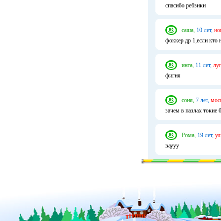
спасибо ребзики
саша,
10 лет,
но
фоккер др 1,если кто
инга,
11 лет,
луг
фигня
соня,
7 лет,
мос
зачем в пазлах токие
Рома,
19 лет,
ул
ваууу