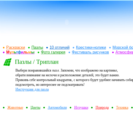
Раскраски
Пазлы
10 отличий
Крестики-нолики
Морской бо
М
у
л
ь
т
ф
и
л
ь
м
ы
Фото галерея
Фестиваль рисунков
Атмосфе
Пазлы / Триплан
Выбери понравившийся
пазл
. Запомни, что изображено на картинке,
обрати внимание на мелочи и расположение деталей, это будет важно.
Прикинь себе контрольный квадратик, с которого будет удобнее начинать соби
подсмотреть, но интереснее не подсматривать!
Инструкция для пазла
Животные
Цветы
Автомобили
Игрушки
Природа
Техника