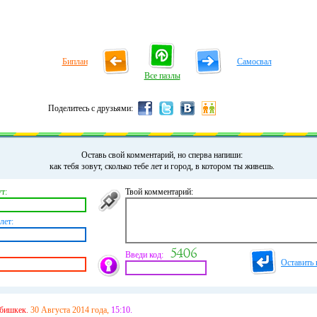
Биплан
Самосвал
Все пазлы
Поделитесь с друзьями:
Оставь свой комментарий, но сперва напиши:
как тебя зовут, сколько тебе лет и город, в котором ты живешь.
т:
Твой комментарий:
лет:
Введи код:
Оставить 
бишкек.
30 Августа 2014 года,
15:10.