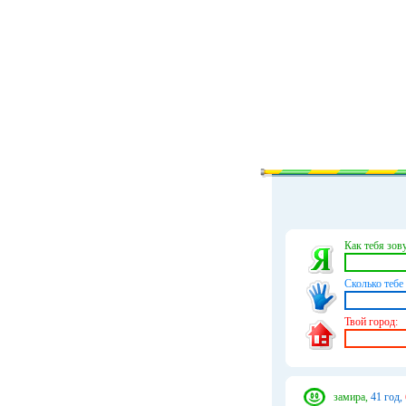
Как тебя зову
Сколько тебе 
Твой город:
замира,
41 год,