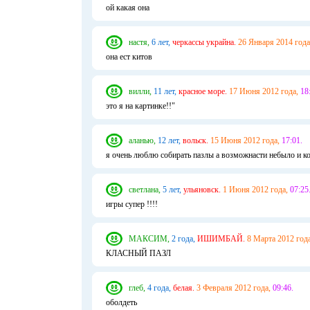
ой какая она
настя,
6 лет,
черкассы украйна.
26 Января 2014 года
она ест китов
вилли,
11 лет,
красное море.
17 Июня 2012 года,
18
это я на картинке!!"
аланью,
12 лет,
вольск.
15 Июня 2012 года,
17:01.
я очень люблю собирать пазлы а возможнасти небыло и ког
светлана,
5 лет,
ульяновск.
1 Июня 2012 года,
07:25
игры супер !!!!
МАКСИМ,
2 года,
ИШИМБАЙ.
8 Марта 2012 года
КЛАСНЫЙ ПАЗЛ
глеб,
4 года,
белая.
3 Февраля 2012 года,
09:46.
оболдеть