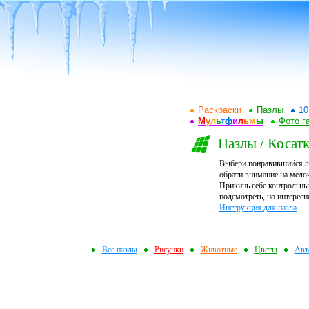
Раскраски
Пазлы
10
М
у
л
ь
т
ф
и
л
ь
м
ы
Фото г
Пазлы / Косат
Выбери понравившийся
п
обрати внимание на мелоч
Прикинь себе контрольный
подсмотреть, но интересн
Инструкция для пазла
Все пазлы
Рисунки
Животные
Цветы
Авт