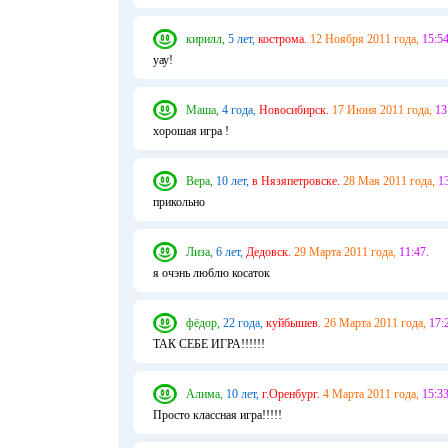
кирилл,
5 лет,
кострома.
12 Ноября 2011 года,
15:54
уау!
Маша,
4 года,
Новосибирск.
17 Июня 2011 года,
13
хорошая игра !
Вера,
10 лет,
в Нязяпетровске.
28 Мая 2011 года,
13
прикольно
Лиза,
6 лет,
Дедовск.
29 Марта 2011 года,
11:47.
я очэнь люблю косаток
фёдор,
22 года,
куйбышев.
26 Марта 2011 года,
17:
ТАК СЕБЕ ИГРА!!!!!!
Алима,
10 лет,
г.Оренбург.
4 Марта 2011 года,
15:33
Просто классная игра!!!!!