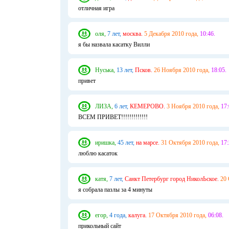
отличная игра
оля,
7 лет,
москва.
5 Декабря 2010 года,
10:46.
я бы назвала касатку Вилли
Нуська,
13 лет,
Псков.
26 Ноября 2010 года,
18:05.
привет
ЛИЗА,
6 лет,
КЕМЕРОВО.
3 Ноября 2010 года,
17:
ВСЕМ ПРИВЕТ!!!!!!!!!!!!!
иришка,
45 лет,
на марсе.
31 Октября 2010 года,
17:
люблю касаток
катя,
7 лет,
Санкт Петербург город НиколЬское.
20 
я собрала пазлы за 4 минуты
егор,
4 года,
калуга.
17 Октября 2010 года,
06:08.
прикольный сайт