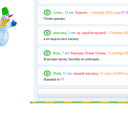
Алёна.,
13 лет,
Тошкент..
7 Октября 2010 года,
07:3
Очень красиво.
анжелика,
5 лет,
пр. кораблестроитей.
1 Октября 201
я не видела пазл касатку
Вова,
7 лет,
Воронеж, Новая Усмань.
7 Сентября 20
Классные пазлы, былобы их побольше.
Майя,
13 лет,
нижний новгород.
11 Августа 2010 го
Наконей то !!!