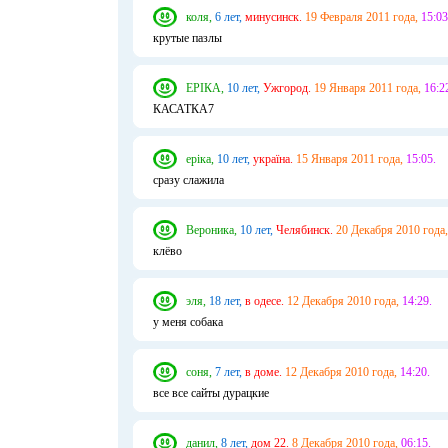
коля,
6 лет,
минусинск.
19 Февраля 2011 года,
15:03
крутые пазлы
ЕРІКА,
10 лет,
Ужгород.
19 Января 2011 года,
16:2
КАСАТКА7
еріка,
10 лет,
україна.
15 Января 2011 года,
15:05.
сразу слажила
Вероника,
10 лет,
Челябинск.
20 Декабря 2010 года,
клёво
эля,
18 лет,
в одесе.
12 Декабря 2010 года,
14:29.
у меня собака
соня,
7 лет,
в доме.
12 Декабря 2010 года,
14:20.
все все сайты дурацкие
данил,
8 лет,
дом 22.
8 Декабря 2010 года,
06:15.