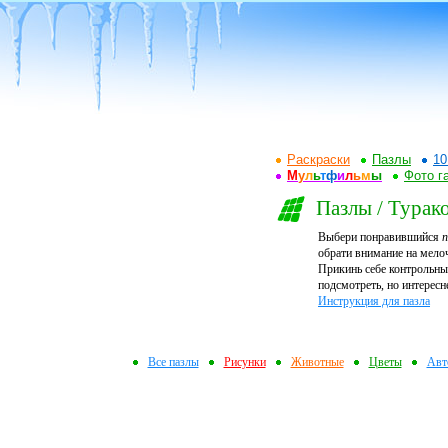
Раскраски
Пазлы
10
М
у
л
ь
т
ф
и
л
ь
м
ы
Фото г
Пазлы / Турак
Выбери понравившийся
п
обрати внимание на мелоч
Прикинь себе контрольный
подсмотреть, но интересн
Инструкция для пазла
Все пазлы
Рисунки
Животные
Цветы
Авт