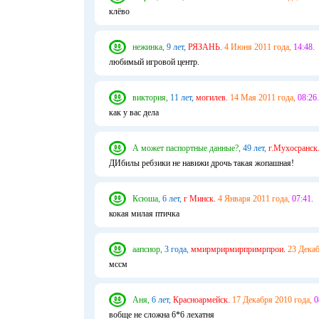
клёво
нежинка,
9 лет,
РЯЗАНЬ.
4 Июня 2011 года,
14:48.
любимый игровой центр.
виктория,
11 лет,
могилев.
14 Мая 2011 года,
08:26.
как у вас дела
А может паспортные данные?,
49 лет,
г.Мухосранск
ДИбилы ребзики не навижи дрочь такая жопашная!
Ксюша,
6 лет,
г Минск.
4 Января 2011 года,
07:41.
кокая милая птичка
аапсиор,
3 года,
ммирмрирмирпримрпрои.
23 Декаб
мссм
Аня,
6 лет,
Красноармейск.
17 Декабря 2010 года,
0
вобще не сложна 6*6 лехатня