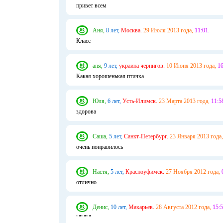
привет всем
Аня,
8 лет,
Москва.
29 Июля 2013 года,
11:01.
Класс
аня,
9 лет,
украина чернигов.
10 Июня 2013 года,
16
Какая хорошенькая птичка
Юля,
6 лет,
Усть-Илимск.
23 Марта 2013 года,
11:5
здорова
Саша,
5 лет,
Санкт-Петербург.
23 Января 2013 года,
очень понравилось
Настя,
5 лет,
Красноуфимск.
27 Ноября 2012 года,
отлично
Денис,
10 лет,
Макарьев.
28 Августа 2012 года,
15:5
""""""