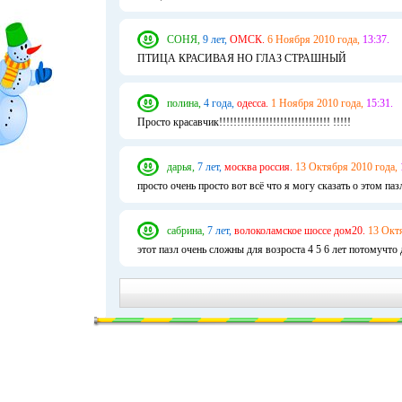
СОНЯ,
9 лет,
ОМСК.
6 Ноября 2010 года,
13:37.
ПТИЦА КРАСИВАЯ НО ГЛАЗ СТРАШНЫЙ
полина,
4 года,
одесса.
1 Ноября 2010 года,
15:31.
Просто красавчик!!!!!!!!!!!!!!!!!!!!!!!!!!!!!!! !!!!!
дарья,
7 лет,
москва россия.
13 Октября 2010 года,
просто очень просто вот всё что я могу сказать о этом паз
сабрина,
7 лет,
волоколамское шоссе дом20.
13 Октя
этот пазл очень сложны для возроста 4 5 6 лет потомучто 