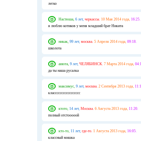
легко
Настюша,
6 лет,
черкассы.
10 Мая 2014 года,
16:25.
я люблю котиков у меня младший брат Никита
никак,
99 лет,
москва.
5 Апреля 2014 года,
09:18.
школота
анюта,
9 лет,
ЧЕЛЯБИНСК.
7 Марта 2014 года,
04:
да ты наша русалка
максимус,
9 лет,
москва.
2 Сентября 2013 года,
11:1
классссссссссссссссс
ктото,
14 лет,
Москва.
6 Августа 2013 года,
11:20.
полный отстооооой
кто-то,
11 лет,
где-то.
1 Августа 2013 года,
16:05.
классный мишка