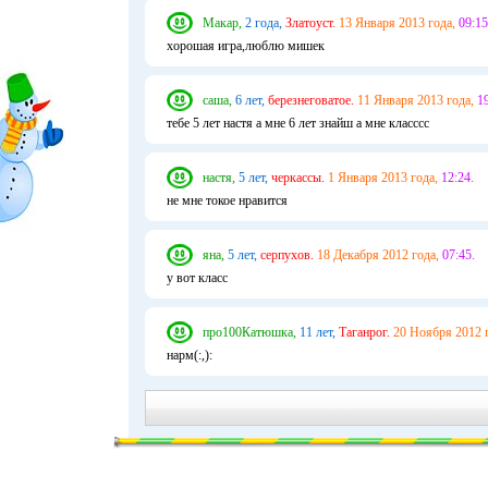
Макар,
2 года,
Златоуст.
13 Января 2013 года,
09:15
хорошая игра,люблю мишек
саша,
6 лет,
березнеговатое.
11 Января 2013 года,
19
тебе 5 лет настя а мне 6 лет знайш а мне класссс
настя,
5 лет,
черкассы.
1 Января 2013 года,
12:24.
не мне токое нравится
яна,
5 лет,
серпухов.
18 Декабря 2012 года,
07:45.
у вот класс
про100Катюшка,
11 лет,
Таганрог.
20 Ноября 2012 
нарм(:,):