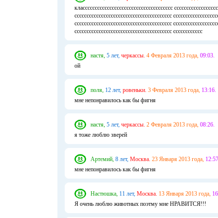
классссссссссссссссссссссссссссссссссссс сссссссссссссссссс
сссссссссссссссссссссссссссссссссссссссс сссссссссссссссссс
сссссссссссссссссссссссссссссссссссссссс сссссссссссссссссс
сссссссссссссссссссссссссссссссссссссссс сссссссссссс
настя,
5 лет,
черкассы.
4 Февраля 2013 года,
09:03.
ой
поля,
12 лет,
ровеньки.
3 Февраля 2013 года,
13:16.
мне непонравилось как бы фигня
настя,
5 лет,
черкассы.
2 Февраля 2013 года,
08:26.
я тоже люблю зверей
Артемий,
8 лет,
Москва.
23 Января 2013 года,
12:57
мне непонравилось как бы фигня
Настюшка,
11 лет,
Москва.
13 Января 2013 года,
16
Я очень люблю животных поэтму мне НРАВИТСЯ!!!