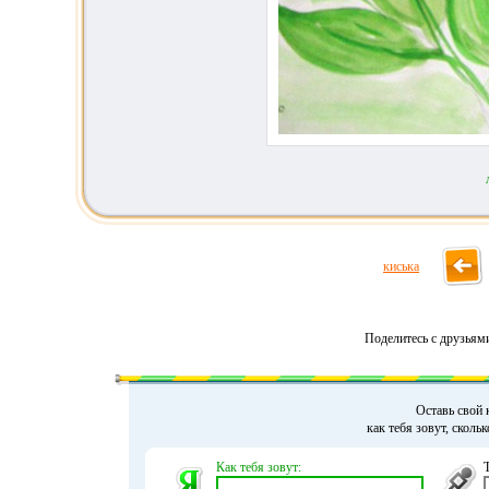
киська
Поделитесь с друзьям
Оставь свой 
как тебя зовут, сколь
Как тебя зовут: