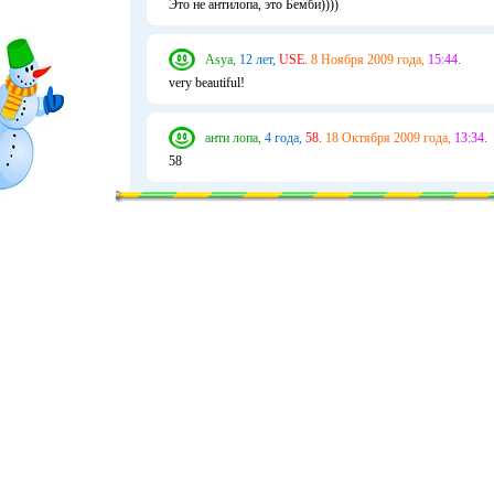
Это не антилопа, это Бемби))))
Asya,
12 лет,
USE.
8 Ноября 2009 года,
15:44.
very beautiful!
анти лопа,
4 года,
58.
18 Октября 2009 года,
13:34.
58