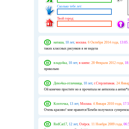
Сколько тебе лет:
Твой город:
наташа,
10 лет,
москва.
6 Октября 2014 года,
13:05.
таких классных рисунков я не видела
владо4ка,
10 лет,
в киеве.
28 Февраля 2012 года,
18:
прикольно
Дево4ка-отличница,
10 лет,
г.Стерлитамак.
24 Январ
Ой конечно простите но я прочитала не антилопа а антип*п
Ксюточка,
13 лет,
Москва.
4 Января 2010 года,
17:5
Очень красиво! мне нравится!Бемби получился суперенски
RedCat17,
12 лет,
Озёрск.
11 Ноября 2009 года,
06: