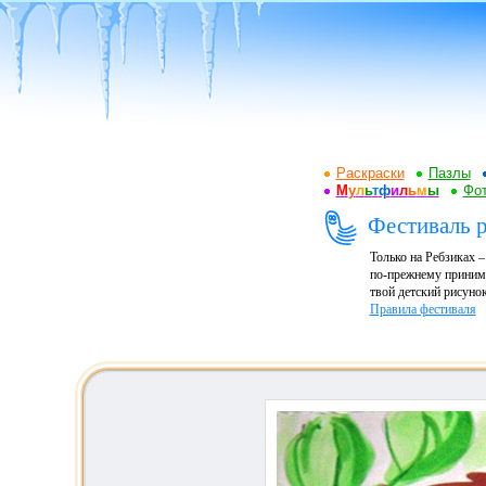
Раскраски
Пазлы
М
у
л
ь
т
ф
и
л
ь
м
ы
Фот
Фестиваль р
Только на Ребзиках 
по-прежнему принима
твой детский рисунок
Правила фестиваля