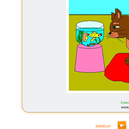
Алекс
кошка
новый год