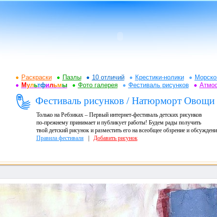
Раскраски
Пазлы
10 отличий
Крестики-нолики
Морско
М
у
л
ь
т
ф
и
л
ь
м
ы
Фото галерея
Фестиваль рисунков
Атмо
Фестиваль рисунков / Натюрморт Овощи
Только на Ребзиках – Первый интернет-фестиваль детских рисунков
по-прежнему принимает и публикует работы! Будем рады получить
твой детский рисунок и разместить его на всеобщее обзрение и обсуждени
Правила фестиваля
|
Добавить рисунок