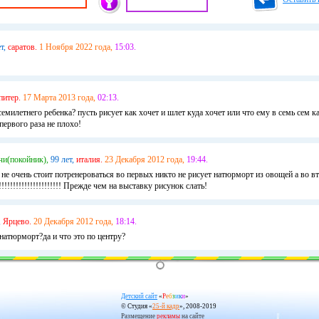
т,
саратов.
1 Ноября 2022 года,
15:03.
питер.
17 Марта 2013 года,
02:13.
семилетнего ребенка? пусть рисует как хочет и шлет куда хочет или что ему в семь сем
первого раза не плохо!
чи(покойник),
99 лет,
италия.
23 Декабря 2012 года,
19:44.
 не очень стоит потренероваться во первых никто не рисует натюрморт из овощей а во в
!!!!!!!!!!!!!!!!!!!!!!!! Прежде чем на выставку рисунок слать!
,
Ярцево.
20 Декабря 2012 года,
18:14.
 натюрморт?да и что это по центру?
Детский сайт
«
Р
е
б
з
и
к
и
»
© Студия «
25-й кадр
», 2008-2019
Размещение
рекламы
на сайте