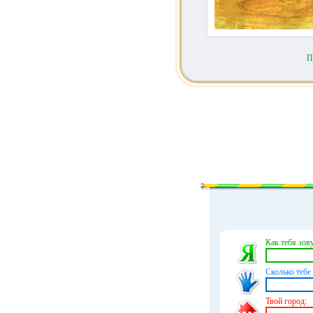
П
Как тебя зову
Сколько тебе 
Твой город: