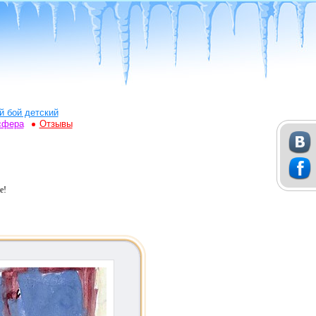
й бой детский
сфера
Отзывы
е!