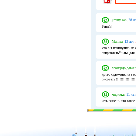
jimmy san,
38 ле
Гений!
Машка,
12 лет,
что вы накинулись на 
отправлять?!илья для 
леонардо давин
нутес художник из вас
рисовать !!!!!!!!!!!!!!
маринка,
11 лет
и ты знаешь что такое