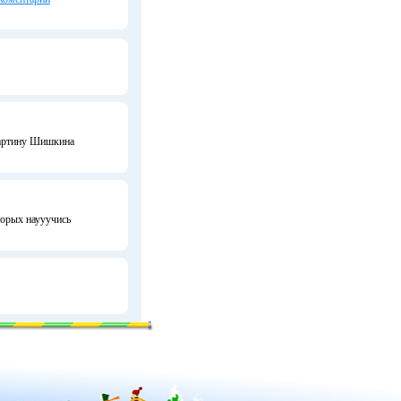
 картину Шишкина
торых наууучись