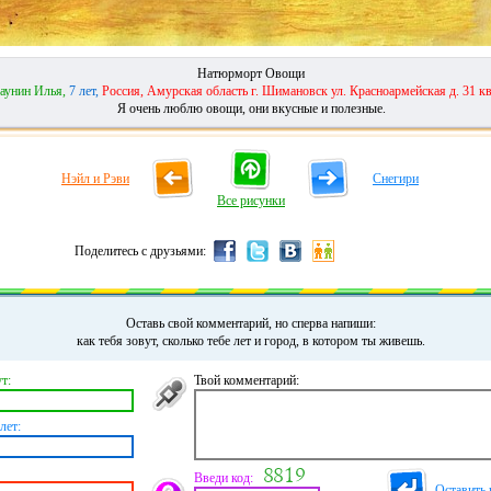
Натюрморт Овощи
аунин Илья,
7 лет,
Россия, Амурская область г. Шимановск ул. Красноармейская д. 31 кв
Я очень люблю овощи, они вкусные и полезные.
Нэйл и Рэви
Снегири
Все рисунки
Поделитесь с друзьями:
Оставь свой комментарий, но сперва напиши:
как тебя зовут, сколько тебе лет и город, в котором ты живешь.
т:
Твой комментарий:
лет:
Введи код:
Оставить 