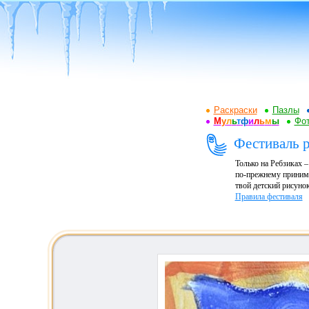
Раскраски
Пазлы
М
у
л
ь
т
ф
и
л
ь
м
ы
Фот
Фестиваль р
Только на Ребзиках 
по-прежнему принима
твой детский рисунок
Правила фестиваля