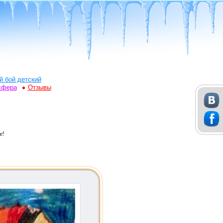
й бой детский
сфера
Отзывы
е!