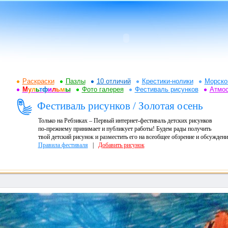
Раскраски
Пазлы
10 отличий
Крестики-нолики
Морско
М
у
л
ь
т
ф
и
л
ь
м
ы
Фото галерея
Фестиваль рисунков
Атмо
Фестиваль рисунков / Золотая осень
Только на Ребзиках – Первый интернет-фестиваль детских рисунков
по-прежнему принимает и публикует работы! Будем рады получить
твой детский рисунок и разместить его на всеобщее обзрение и обсуждени
Правила фестиваля
|
Добавить рисунок