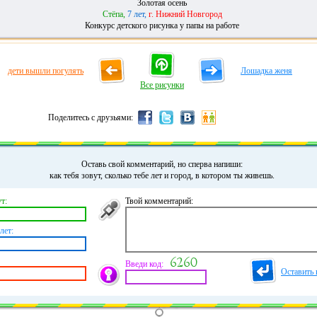
Золотая осень
Стёпа,
7 лет,
г. Нижний Новгород
Конкурс детского рисунка у папы на работе
дети вышли погулять
Лошадка женя
Все рисунки
Поделитесь с друзьями:
Оставь свой комментарий, но сперва напиши:
как тебя зовут, сколько тебе лет и город, в котором ты живешь.
т:
Твой комментарий:
лет:
Введи код:
Оставить 