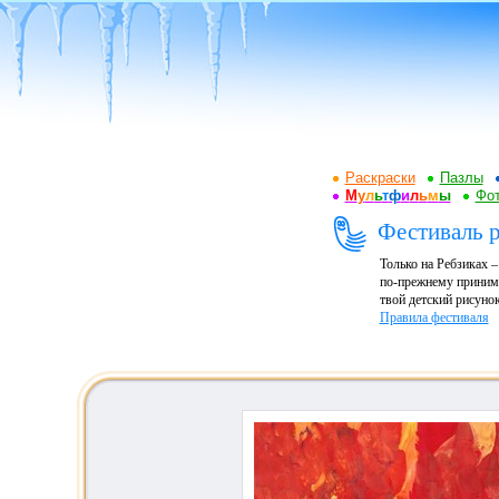
Раскраски
Пазлы
М
у
л
ь
т
ф
и
л
ь
м
ы
Фот
Фестиваль р
Только на Ребзиках 
по-прежнему принима
твой детский рисунок
Правила фестиваля