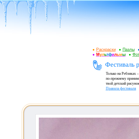
Раскраски
Пазлы
М
у
л
ь
т
ф
и
л
ь
м
ы
Фот
Фестиваль р
Только на Ребзиках 
по-прежнему принима
твой детский рисунок
Правила фестиваля