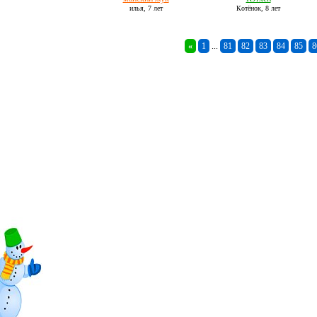
илья,
7 лет
Котёнок,
8 лет
«
1
...
81
82
83
84
85
8