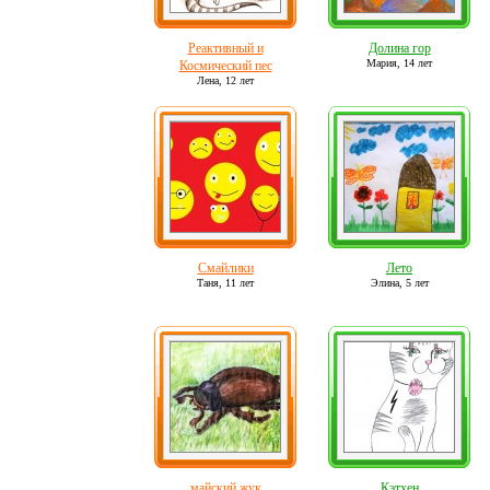
Реактивный и
Долина гор
Мария,
14 лет
Космический пес
Лена,
12 лет
Смайлики
Лето
Таня,
11 лет
Элина,
5 лет
майский жук
Кэтхен