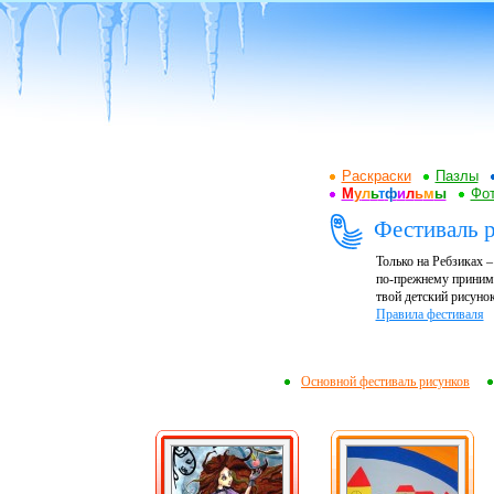
Раскраски
Пазлы
М
у
л
ь
т
ф
и
л
ь
м
ы
Фот
Фестиваль 
Только на Ребзиках 
по-прежнему принима
твой детский рисунок
Правила фестиваля
Основной фестиваль рисунков