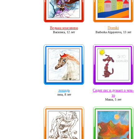
Ведьма красавица
Domiki
Василиса,
12 лет
Barborka Algayerova,
13 лет
лошадь
Сидит пес и думает о чем-
лиза,
8 лет
то
Маша,
5 лет