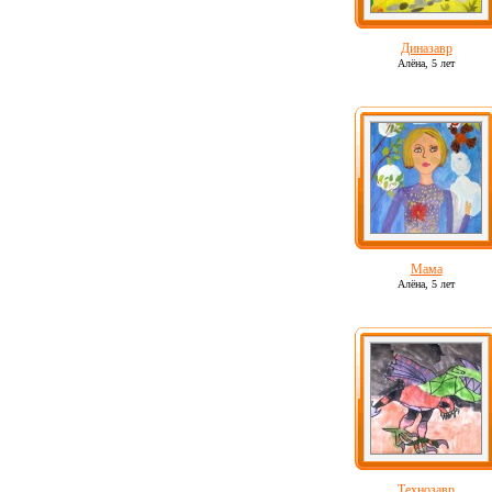
Диназавр
Алёна,
5 лет
Мама
Алёна,
5 лет
Технозавр