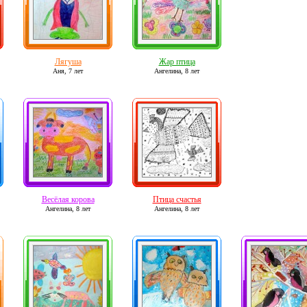
Лягуша
Жар птица
Аня,
7 лет
Ангелина,
8 лет
Весёлая корова
Птица счастья
Ангелина,
8 лет
Ангелина,
8 лет