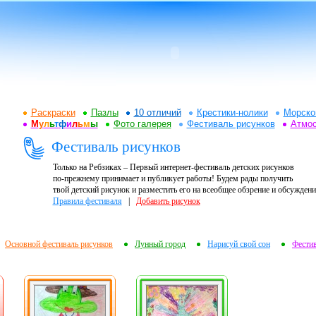
Раскраски
Пазлы
10 отличий
Крестики-нолики
Морско
М
у
л
ь
т
ф
и
л
ь
м
ы
Фото галерея
Фестиваль рисунков
Атмо
Фестиваль рисунков
Только на Ребзиках – Первый интернет-фестиваль детских рисунков
по-прежнему принимает и публикует работы! Будем рады получить
твой детский рисунок и разместить его на всеобщее обзрение и обсуждени
Правила фестиваля
|
Добавить рисунок
Основной фестиваль рисунков
Лунный город
Нарисуй свой сон
Фести