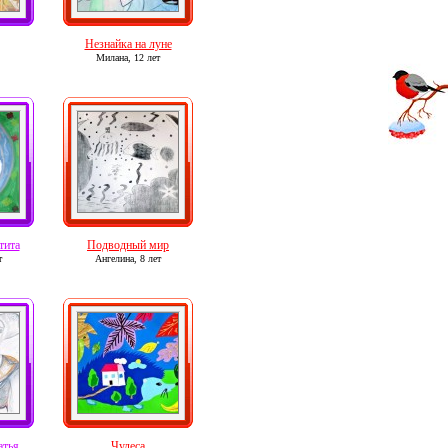
Незнайка на луне
Милана,
12 лет
тита
Подводный мир
т
Ангелина,
8 лет
атья
Чудеса