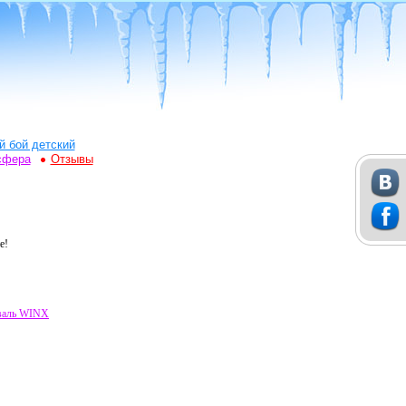
й бой детский
сфера
Отзывы
е!
валь WINX