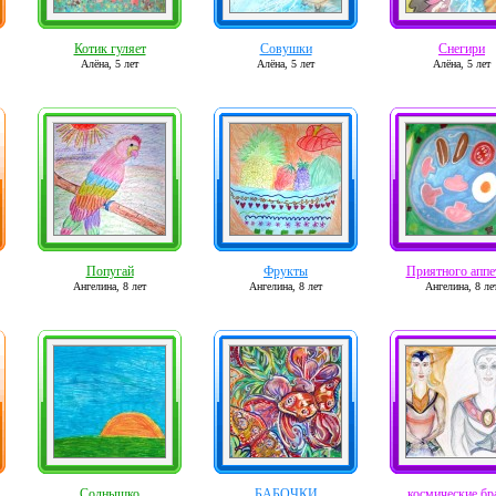
Котик гуляет
Совушки
Снегири
Алёна,
5 лет
Алёна,
5 лет
Алёна,
5 лет
Попугай
Фрукты
Приятного аппе
Ангелина,
8 лет
Ангелина,
8 лет
Ангелина,
8 ле
Солнышко
БАБОЧКИ
космические бр