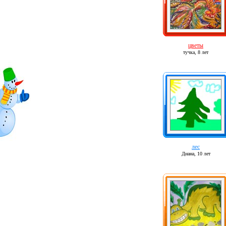
цветы
тучка,
8 лет
лес
Диана,
10 лет