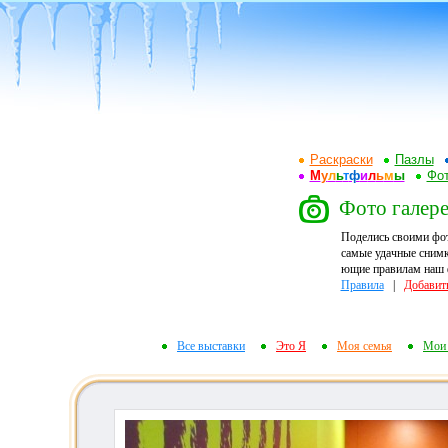
Раскраски
Пазлы
М
у
л
ь
т
ф
и
л
ь
м
ы
Фот
Фото галере
Поделись своими фо
самые удачные снимк
ющие правилам наш ф
Правила
|
Добавит
Все выставки
Это Я
Моя семья
Мои 