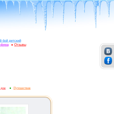
й бой детский
сфера
Отзывы
 дом
Путешествия