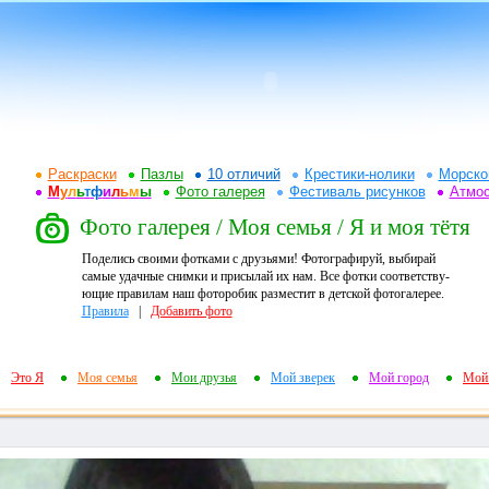
Раскраски
Пазлы
10 отличий
Крестики-нолики
Морско
М
у
л
ь
т
ф
и
л
ь
м
ы
Фото галерея
Фестиваль рисунков
Атмо
Фото галерея / Моя семья / Я и моя тётя
Поделись своими фотками с друзьями! Фотографируй, выбирай
самые удачные снимки и присылай их нам. Все фотки соответству-
ющие правилам наш фоторобик разместит в детской фотогалерее.
Правила
|
Добавить фото
Это Я
Моя семья
Мои друзья
Мой зверек
Мой город
Мой