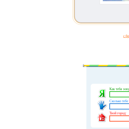
с б
Как тебя зову
Сколько тебе 
Твой город: