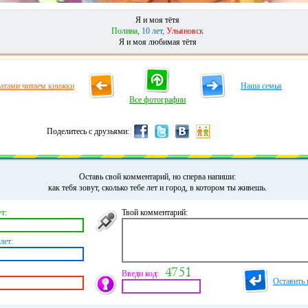
Я и моя тётя
Полина,
10 лет,
Ульяновск
Я и моя любимая тётя
ратами читаем книжки
Наша семья
Все фотографии
Поделитесь с друзьями:
Оставь свой комментарий, но сперва напиши:
как тебя зовут, сколько тебе лет и город, в котором ты живешь.
т:
Твой комментарий:
лет:
Введи код:
Оставить 