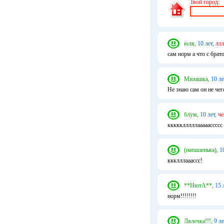
Твой город:
юля,
10 лет,
ллл
сам норм а что с брат
Милашка,
10 ле
Не знаю сам он не чег
блум,
10 лет,
че
ккккклллллааааассссс
(наташенька),
1
ккклллааассс!
**НютА**,
15 
норм!!!!!!!!
Лялечка!!!,
9 ле