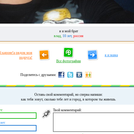
я и мой брат
влад,
10 лет,
россия
й кароне!а рядом моя
я и мама
подруга!
Все фотографии
Поделитесь с друзьями:
Оставь свой комментарий, но сперва напиши:
как тебя зовут, сколько тебе лет и город, в котором ты живешь.
т:
Твой комментарий:
лет: