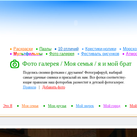
Раскраски
Пазлы
10 отличий
Крестики-нолики
Морско
М
у
л
ь
т
ф
и
л
ь
м
ы
Фото галерея
Фестиваль рисунков
Атмо
Фото галерея / Моя семья / я и мой брат
Поделись своими фотками с друзьями! Фотографируй, выбирай
самые удачные снимки и присылай их нам. Все фотки соответству-
ющие правилам наш фоторобик разместит в детской фотогалерее.
Правила
|
Добавить фото
Это Я
Моя семья
Мои друзья
Мой зверек
Мой город
Мой