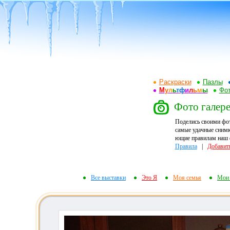
Раскраски
Пазлы
М
у
л
ь
т
ф
и
л
ь
м
ы
Фот
Фото галере
Поделись своими фо
самые удачные снимк
ющие правилам наш ф
Правила
|
Добавит
Все выставки
Это Я
Моя семья
Мои 