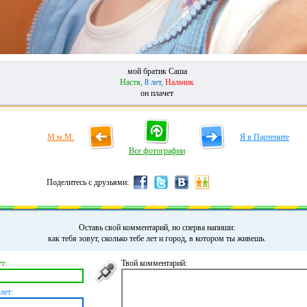
мой братик Саша
Настя,
8 лет,
Нальчик
он плачет
М.м.М.
Я в Партените
Все фотографии
Поделитесь с друзьями:
Оставь свой комментарий, но сперва напиши:
как тебя зовут, сколько тебе лет и город, в котором ты живешь.
т:
Твой комментарий:
лет: