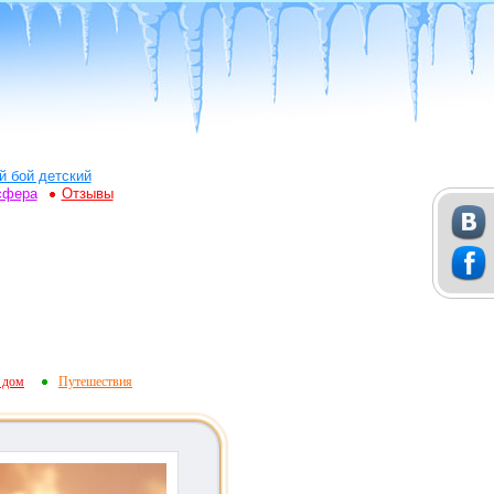
й бой детский
сфера
Отзывы
 дом
Путешествия