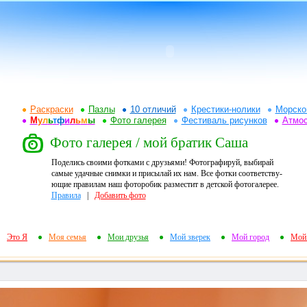
Раскраски
Пазлы
10 отличий
Крестики-нолики
Морско
М
у
л
ь
т
ф
и
л
ь
м
ы
Фото галерея
Фестиваль рисунков
Атмо
Фото галерея / мой братик Саша
Поделись своими фотками с друзьями! Фотографируй, выбирай
самые удачные снимки и присылай их нам. Все фотки соответству-
ющие правилам наш фоторобик разместит в детской фотогалерее.
Правила
|
Добавить фото
Это Я
Моя семья
Мои друзья
Мой зверек
Мой город
Мой