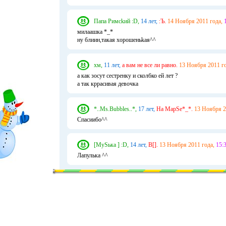
Папа Римсkий :D,
14 лет,
:Ъ.
14 Ноября 2011 года,
милаашка *_*
ну блиин,такая хорошеньkая^^
хм,
11 лет,
а вам не все ли равно.
13 Ноября 2011 го
а как зосут сестренку и сколбко ей лет ?
а так кррасивая девочка
*..Ms.Bubbles..*,
17 лет,
На МарSе*_*.
13 Ноября 2
Спасиибо^^
[МуSька ] :D,
14 лет,
В[].
13 Ноября 2011 года,
15:3
Лапулька ^^