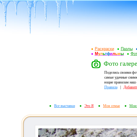
Раскраски
Пазлы
М
у
л
ь
т
ф
и
л
ь
м
ы
Фот
Фото галере
Поделись своими фо
самые удачные снимк
ющие правилам наш ф
Правила
|
Добавит
Все выставки
Это Я
Моя семья
Мои 