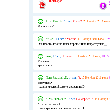
Твой город:
AoNoExorcist,
15 лет,
КиОтО.
23 Ноября 2011 года
Няяякаааа ^^
°MiSs°,
14 лет,
г.Москва.
17 Ноября 2011 года,
12:5
Она просто лапочка,такая хорошенькая и красотулька)))
вика,
12 лет,
На земле.
16 Ноября 2011 года,
10:05.
Милашка
красатулька
Папа Римсkий :D,
14 лет,
:Ъ.
15 Ноября 2011 года,
Sнегурkа:D
глазиkи красивий,само очарованиие:D
*..Ms.Bubbles..*,
17 лет,
На МарSе*_*.
14 Ноября 2
Уася,это жэ онаа:D
самий красивий девочка на планэте:D