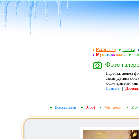
Раскраски
Пазлы
М
у
л
ь
т
ф
и
л
ь
м
ы
Фот
Фото галере
Поделись своими фо
самые удачные снимк
ющие правилам наш ф
Правила
|
Добавит
Все выставки
Это Я
Моя семья
Мои 