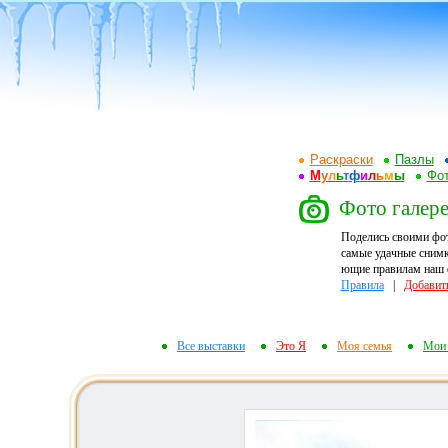
Раскраски
Пазлы
М
у
л
ь
т
ф
и
л
ь
м
ы
Фот
Фото галере
Поделись своими фо
самые удачные снимк
ющие правилам наш ф
Правила
|
Добавит
Все выставки
Это Я
Моя семья
Мои 