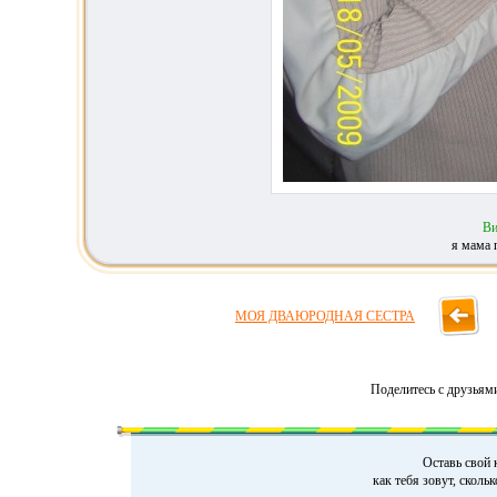
Ви
я мама п
МОЯ ДВАЮРОДНАЯ СЕСТРА
Поделитесь с друзьям
Оставь свой 
как тебя зовут, сколь