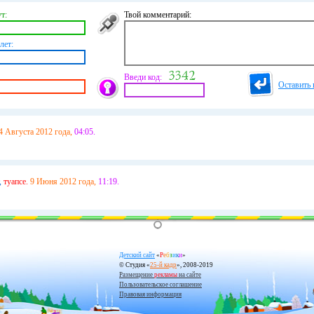
т:
Твой комментарий:
лет:
Введи код:
Оставить 
4 Августа 2012 года,
04:05.
,
туапсе.
9 Июня 2012 года,
11:19.
Детский сайт
«
Р
е
б
з
и
к
и
»
© Студия «
25-й кадр
», 2008-2019
Размещение
рекламы
на сайте
Пользовательское соглашение
Правовая информация