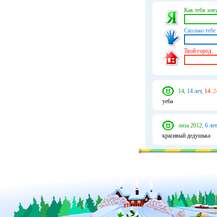
Как тебя зову
Сколько тебе 
Твой город:
14,
14 лет,
14.
2
уe6а
лиза 2012,
6 лет
красивый дедушька