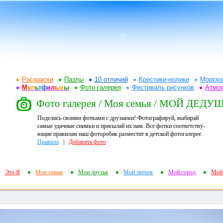
Раскраски
Пазлы
10 отличий
Крестики-нолики
Морско
М
у
л
ь
т
ф
и
л
ь
м
ы
Фото галерея
Фестиваль рисунков
Атмо
Фото галерея / Моя семья / МОЙ ДЕДУ
Поделись своими фотками с друзьями! Фотографируй, выбирай
самые удачные снимки и присылай их нам. Все фотки соответству-
ющие правилам наш фоторобик разместит в детской фотогалерее.
Правила
|
Добавить фото
Это Я
Моя семья
Мои друзья
Мой зверек
Мой город
Мой