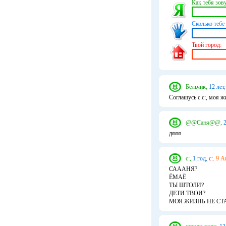
Как тебя зову
Сколько тебе 
Твой город:
Бельчик,
12 лет,
Соглашусь с с:, моя ж
@@Caня@@,
2
дяяя
с:,
1 год,
с:.
9 А
САААНЯ?
ЁМАЁ
ТЫ ШТОЛИ?
ДЕТИ ТВОИ?
МОЯ ЖИЗНЬ НЕ СТ