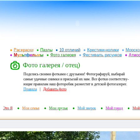
Раскраски
Пазлы
10 отличий
Крестики-нолики
Морско
М
у
л
ь
т
ф
и
л
ь
м
ы
Фото галерея
Фестиваль рисунков
Атмо
Фото галерея / отец)
Поделись своими фотками с друзьями! Фотографируй, выбирай
самые удачные снимки и присылай их нам. Все фотки соответству-
ющие правилам наш фоторобик разместит в детской фотогалерее.
Правила
|
Добавить фото
Это Я
Моя семья
Мои друзья
Мой зверек
Мой город
Мой