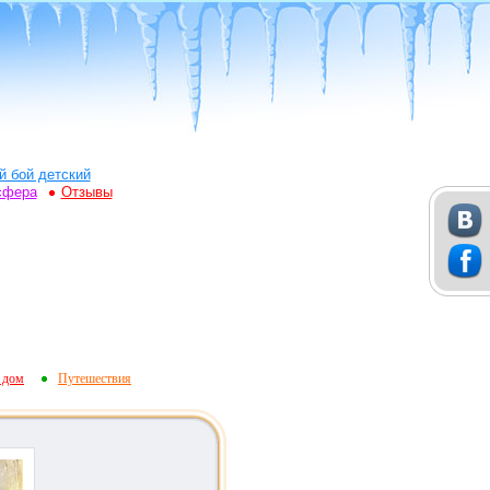
й бой детский
сфера
Отзывы
 дом
Путешествия