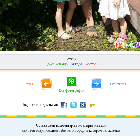
отец)
@@Caня@@,
24 года,
Саратов
зто я
1 сентября
Все фотографии
Поделитесь с друзьями:
Оставь свой комментарий, но сперва напиши:
как тебя зовут, сколько тебе лет и город, в котором ты живешь.