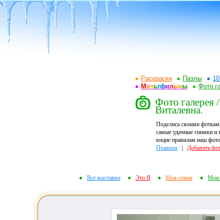
Раскраски
Пазлы
10
М
у
л
ь
т
ф
и
л
ь
м
ы
Фото г
Фото галерея 
Виталевна.
Поделись своими фоткам
самые удачные снимки и 
ющие правилам наш фотор
Правила
|
Добавить фо
Все выставки
Это Я
Моя семья
Мои 