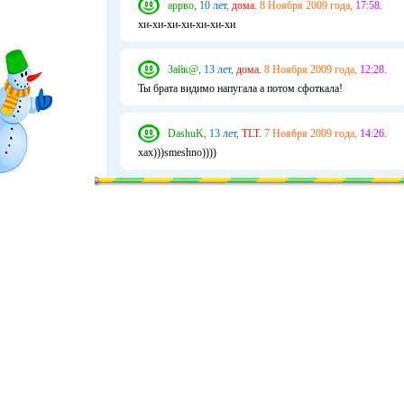
аррво,
10 лет,
дома.
8 Ноября 2009 года,
17:58.
хи-хи-хи-хи-хи-хи-хи
Зайк@,
13 лет,
дома.
8 Ноября 2009 года,
12:28.
Ты брата видимо напугала а потом сфоткала!
DashuK,
13 лет,
TLT.
7 Ноября 2009 года,
14:26.
xax)))smeshno))))