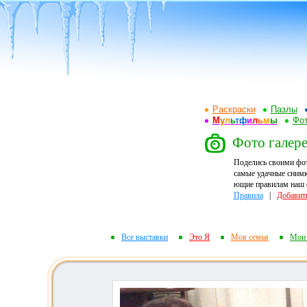
Раскраски
Пазлы
М
у
л
ь
т
ф
и
л
ь
м
ы
Фот
Фото галере
Поделись своими фо
самые удачные снимк
ющие правилам наш ф
Правила
|
Добавит
Все выставки
Это Я
Моя семья
Мои 