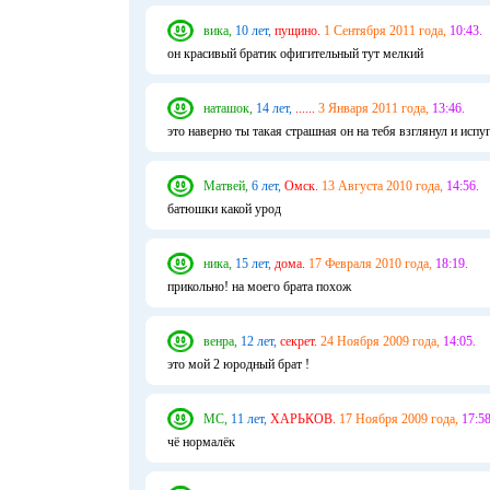
вика,
10 лет,
пущино.
1 Сентября 2011 года,
10:43.
он красивый братик офигительный тут мелкий
наташок,
14 лет,
......
3 Января 2011 года,
13:46.
это наверно ты такая страшная он на тебя взглянул и испуг
Матвей,
6 лет,
Омск.
13 Августа 2010 года,
14:56.
батюшки какой урод
ника,
15 лет,
дома.
17 Февраля 2010 года,
18:19.
прикольно! на моего брата похож
венра,
12 лет,
секрет.
24 Ноября 2009 года,
14:05.
это мой 2 юродный брат !
МС,
11 лет,
ХАРЬКОВ.
17 Ноября 2009 года,
17:58
чё нормалёк