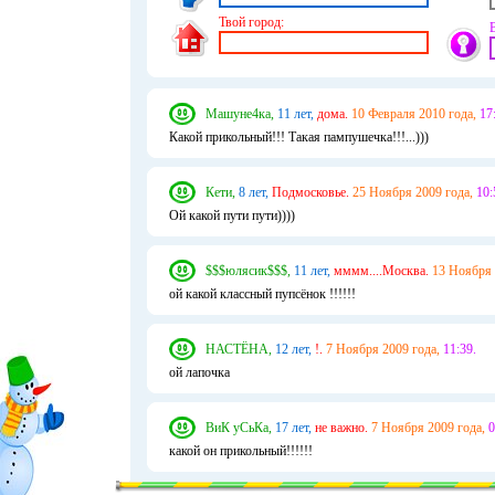
Твой город:
Машуне4ка,
11 лет,
дома.
10 Февраля 2010 года,
17
Какой прикольный!!! Такая пампушечка!!!...)))
Кети,
8 лет,
Подмосковье.
25 Ноября 2009 года,
10:
Ой какой пути пути))))
$$$юлясик$$$,
11 лет,
мммм....Москва.
13 Ноября 
ой какой классный пупсёнок !!!!!!
НАСТЁНА,
12 лет,
!.
7 Ноября 2009 года,
11:39.
ой лапочка
ВиК уСьКа,
17 лет,
не важно.
7 Ноября 2009 года,
0
какой он прикольный!!!!!!