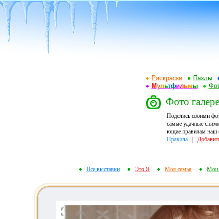
Раскраски
Пазлы
М
у
л
ь
т
ф
и
л
ь
м
ы
Фот
Фото галере
Поделись своими фо
самые удачные снимк
ющие правилам наш ф
Правила
|
Добавит
Все выставки
Это Я
Моя семья
Мои 