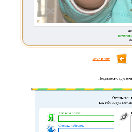
мо
поменявш
м
мама и папа
Поделитесь с друзьям
Оставь свой 
как тебя зовут, сколь
Как тебя зовут:
Сколько тебе лет: