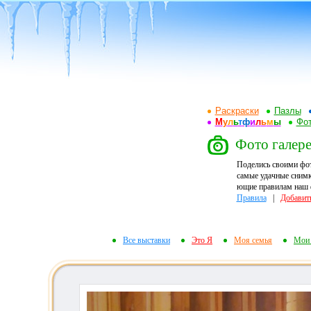
Раскраски
Пазлы
М
у
л
ь
т
ф
и
л
ь
м
ы
Фот
Фото галере
Поделись своими фо
самые удачные снимк
ющие правилам наш ф
Правила
|
Добавит
Все выставки
Это Я
Моя семья
Мои 