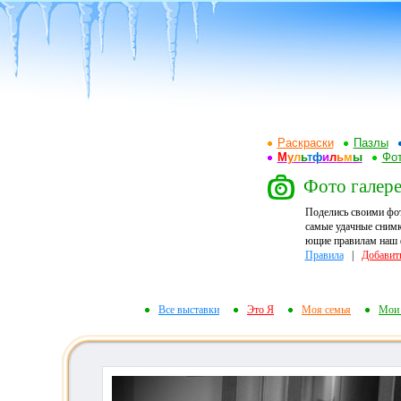
Раскраски
Пазлы
М
у
л
ь
т
ф
и
л
ь
м
ы
Фот
Фото галере
Поделись своими фо
самые удачные снимк
ющие правилам наш ф
Правила
|
Добавит
Все выставки
Это Я
Моя семья
Мои 