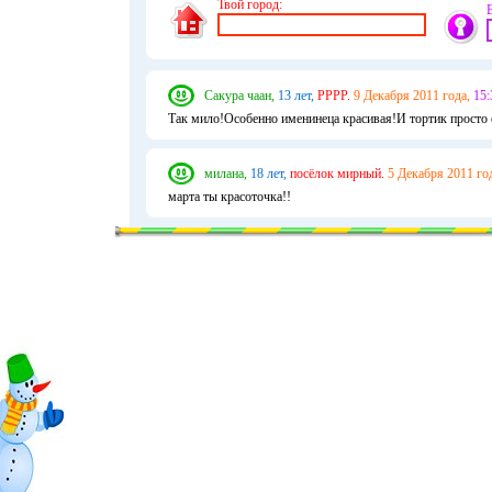
Твой город:
Сакура чаан,
13 лет,
РРРР.
9 Декабря 2011 года,
15:
Так мило!Особенно именинеца красивая!И тортик просто 
милана,
18 лет,
посёлок мирный.
5 Декабря 2011 го
марта ты красоточка!!