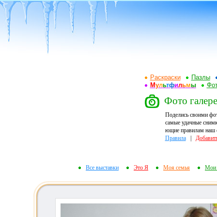
Раскраски
Пазлы
М
у
л
ь
т
ф
и
л
ь
м
ы
Фот
Фото галере
Поделись своими фо
самые удачные снимк
ющие правилам наш ф
Правила
|
Добавит
Все выставки
Это Я
Моя семья
Мои 