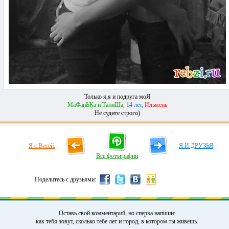
Только я,я и подруга моЯ
МаФанЬКа и ТаниШа,
14 лет,
Ильмень
Не судите строго)
Я с Витей.
Я И ДРУЗЬЯ
Все фотографии
Поделитесь с друзьями:
Оставь свой комментарий, но сперва напиши:
как тебя зовут, сколько тебе лет и город, в котором ты живешь.