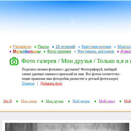
Раскраски
Пазлы
10 отличий
Крестики-нолики
Морско
М
у
л
ь
т
ф
и
л
ь
м
ы
Фото галерея
Фестиваль рисунков
Атмо
Фото галерея / Мои друзья / Только я,я и
Поделись своими фотками с друзьями! Фотографируй, выбирай
самые удачные снимки и присылай их нам. Все фотки соответству-
ющие правилам наш фоторобик разместит в детской фотогалерее.
Правила
|
Добавить фото
Это Я
Моя семья
Мои друзья
Мой зверек
Мой город
Мой