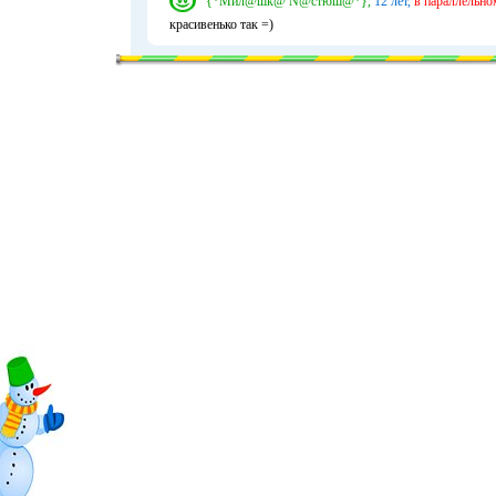
{*Мил@шк@ N@стюш@*},
12 лет,
в параллельно
красивенько так =)