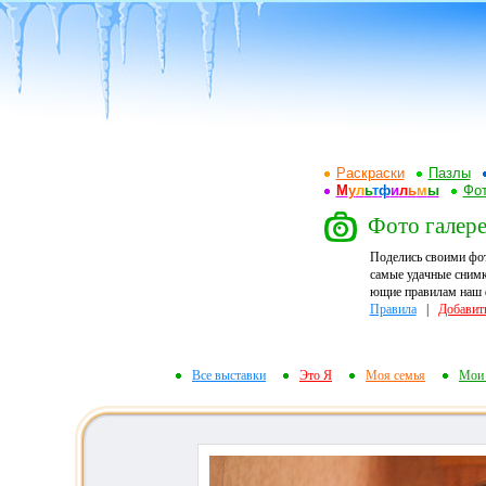
Раскраски
Пазлы
М
у
л
ь
т
ф
и
л
ь
м
ы
Фот
Фото галере
Поделись своими фо
самые удачные снимк
ющие правилам наш ф
Правила
|
Добавит
Все выставки
Это Я
Моя семья
Мои 