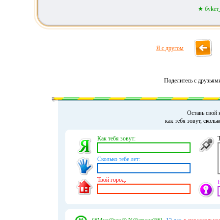
★ буkет
Я с другом
Поделитесь с друзьям
Оставь свой 
как тебя зовут, сколь
Как тебя зовут:
Сколько тебе лет:
Твой город: