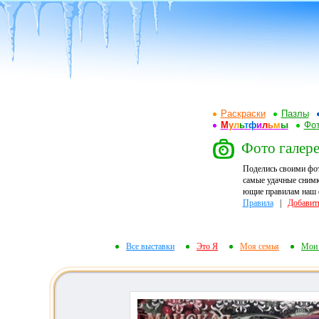
Раскраски
Пазлы
М
у
л
ь
т
ф
и
л
ь
м
ы
Фот
Фото галере
Поделись своими фо
самые удачные снимк
ющие правилам наш ф
Правила
|
Добавит
Все выставки
Это Я
Моя семья
Мои 