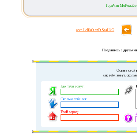
ГоряЧая МоРожЕн
aeee LeRkO anD SasHkO
Поделитесь с друзьям
Оставь свой 
как тебя зовут, сколь
Как тебя зовут:
Сколько тебе лет:
Твой город: