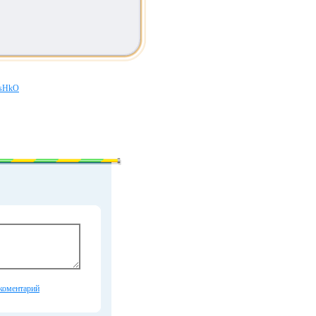
asHkO
коментарий