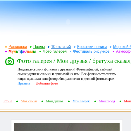
Раскраски
Пазлы
10 отличий
Крестики-нолики
Морской 
М
у
л
ь
т
ф
и
л
ь
м
ы
Фото галерея
Фестиваль рисунков
Атмосф
Фото галерея / Мои друзья / братуха сказал,
Поделись своими фотками с друзьями! Фотографируй, выбирай
самые удачные снимки и присылай их нам. Все фотки соответству-
ющие правилам наш фоторобик разместит в детской фотогалерее.
Правила
|
Добавить фото
Это Я
Моя семья
Мои друзья
Мой зверек
Мой город
Мой