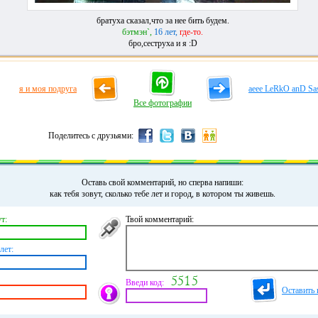
братуха сказал,что за нее бить будем.
бэтмэн`,
16 лет,
где-то.
бро,сеструха и я :D
я и моя подруга
aeee LeRkO anD S
Все фотографии
Поделитесь с друзьями:
Оставь свой комментарий, но сперва напиши:
как тебя зовут, сколько тебе лет и город, в котором ты живешь.
т:
Твой комментарий:
лет:
Введи код:
Оставить 