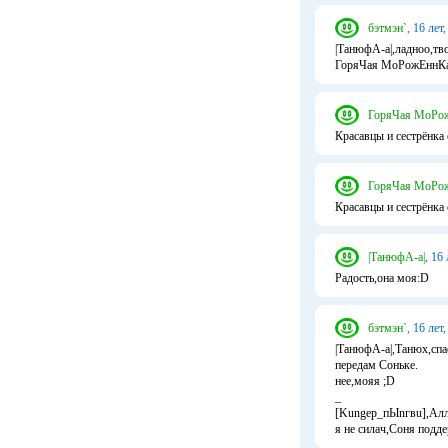
бэтмэн`,
16 лет,
|ТанюфА-а|,ладноо,тво
ГоряЧая МоРожЕннКа,
ГоряЧая МоРо
Красавцы и сестрёнка 
ГоряЧая МоРо
Красавцы и сестрёнка 
|ТанюфА-а|,
16 
Радость,она моя:D
бэтмэн`,
16 лет,
|ТанюфА-а|,Танюх,спа
передам Соньке.
нее,мояя ;D
_
[Kungep_пЫnгвu],Алл
я не силач,Соня поддер