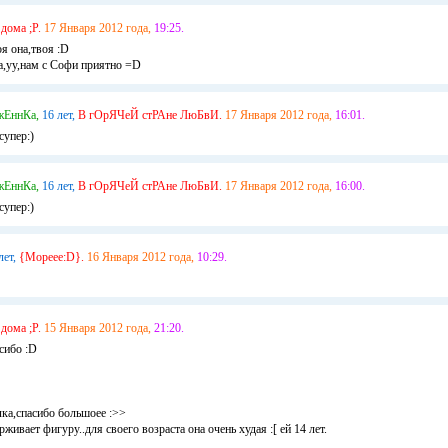
дома ;P.
17 Января 2012 года,
19:25.
я она,твоя :D
уу,нам с Софи приятно =D
жЕннКа,
16 лет,
В гОрЯЧеЙ стРАне ЛюБвИ.
17 Января 2012 года,
16:01.
супер:)
жЕннКа,
16 лет,
В гОрЯЧеЙ стРАне ЛюБвИ.
17 Января 2012 года,
16:00.
супер:)
лет,
{Мореее:D}.
16 Января 2012 года,
10:29.
дома ;P.
15 Января 2012 года,
21:20.
сибо :D
ка,спасибо большоее :>>
живает фигуру..для своего возраста она очень худая :[ ей 14 лет.