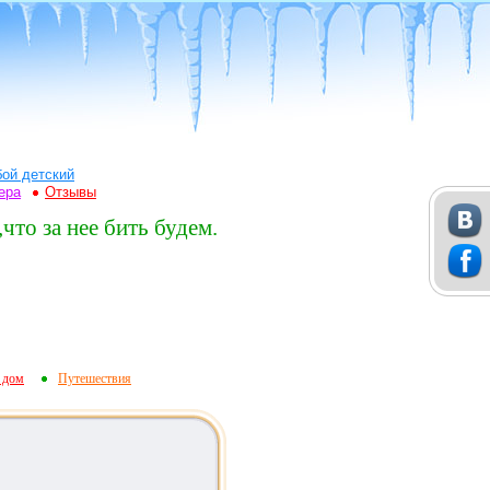
бой детский
ера
Отзывы
что за нее бить будем.
 дом
Путешествия