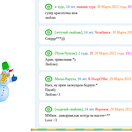
я чудо,
14 лет,
нижняя тура.
30 Марта 2012 года,
05
супер красоточка моя
люблю
[летучий смайлик],
14 лет,
Челябинск.
30 Марта 201
Сперрр***)))
[Чупа-Чупсик],
2 года,
:D.
29 Марта 2012 года,
19:1
Арин, прикольная:*)
Люблю)
Мыха-Наруха,
16 лет,
В НоорОЧke.
29 Марта 2012 
Нась, ну прям засмущала бедную:*
Пасиб)
Люблю>3
[ходячий смайлик],
14 лет,
Воронеж.
29 Марта 2012
ММмм...шикарная,как всегда на высоте=**
Love <3