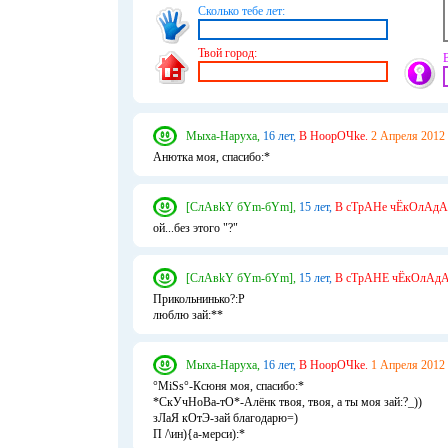
Сколько тебе лет:
Твой город:
Мыха-Наруха,
16 лет,
В НоорОЧke.
2 Апреля 2012 
Анютка моя, спасибо:*
[СлАвkY бYm-бYm],
15 лет,
В сТрАНе чЁкОлАдА
ой...без этого "?"
[СлАвkY бYm-бYm],
15 лет,
В сТрАНЕ чЁкОлАдА
Прикольнинько?:Р
люблю зай:**
Мыха-Наруха,
16 лет,
В НоорОЧke.
1 Апреля 2012 
°MiSs°-Ксюня моя, спасибо:*
*СкУчНоВа-тО*-Алёнк твоя, твоя, а ты моя зай:?_))
зЛаЯ кОтЭ-зай благодарю=)
П /\ин){а-мерси):*