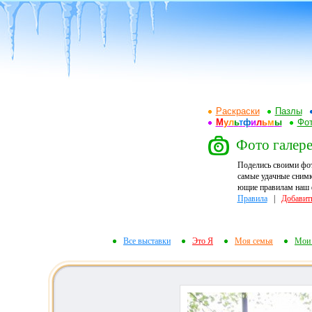
Раскраски
Пазлы
М
у
л
ь
т
ф
и
л
ь
м
ы
Фот
Фото галере
Поделись своими фо
самые удачные снимк
ющие правилам наш ф
Правила
|
Добавит
Все выставки
Это Я
Моя семья
Мои 