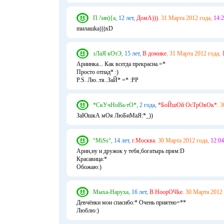
П /\ин){а,
12 лет,
ДомА))).
31 Марта 2012 года,
14:2
mилашka)))xD
зЛаЯ кОтЭ,
15 лет,
В домике.
31 Марта 2012 года,
Ариинка... Как всегда прекрасна.=*
Просто отпад* :)
Р.S. Лю..тя..ЗаЙ* =* :РР
*СкУчНоВа-тО*,
2 года,
*БоЙшОй ОсТрОвОк*.
3
ЗаЮшкА мОя ЛюБиМаЯ:*_))
°MiSs°,
14 лет,
г.Москва.
30 Марта 2012 года,
12:04
Арин,ну и дружок у тебя,богатырь прям:D
Красавица:*
Обожаю:)
Мыха-Наруха,
16 лет,
В НоорОЧke.
30 Марта 2012 
Девчёнки мои спасибо:* Очень приятно=**
Люблю:)