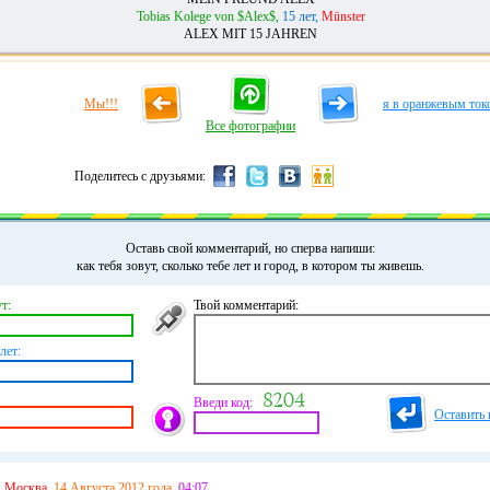
Tobias Kolege von $Alex$,
15 лет,
Münster
ALEX MIT 15 JAHREN
Мы!!!
я в оранжевым ток
Все фотографии
Поделитесь с друзьями:
Оставь свой комментарий, но сперва напиши:
как тебя зовут, сколько тебе лет и город, в котором ты живешь.
т:
Твой комментарий:
лет:
Введи код:
Оставить 
,
Москва.
14 Августа 2012 года,
04:07.