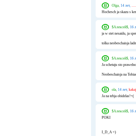
Olga,
14 лет,
.....
Hochesch ja skazu
$Алексей$,
16 л
ja w stet nesaidu, ja s
tolka neobeschaisja lad
$Алексей$,
16 л
Ja schetaju sto praweln
Neobeschaisja na Tobias
ola,
14 лет,
kakaj
Ja na tebja obidelas!=(
$Алексей$,
16 л
POKI
I_D_A =)