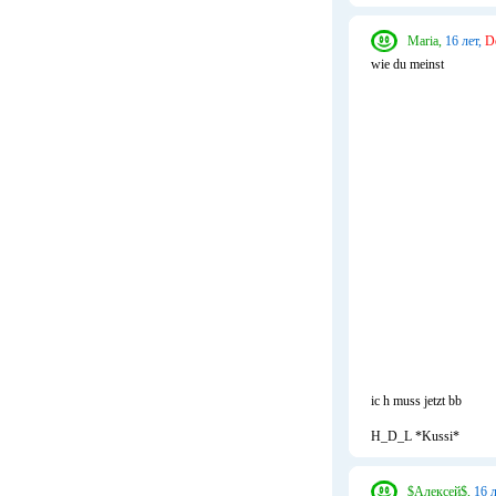
Maria,
16 лет,
D
wie du meinst
ic h muss jetzt bb
H_D_L *Kussi*
$Алексей$,
16 л