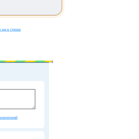
о ща я старше
коментарий