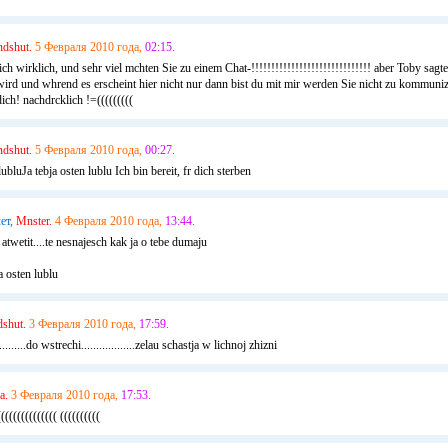
ndshut.
5 Февраля 2010 года,
02:15.
ch wirklich, und sehr viel mchten Sie zu einem Chat-!!!!!!!!!!!!!!!!!!!!!!!!!!!!!! aber Toby sa
t wird und whrend es erscheint hier nicht nur dann bist du mit mir werden Sie nicht zu kommuniz
ich! nachdrcklich !=(((((((((
ndshut.
5 Февраля 2010 года,
00:27.
ubluJa tebja osten lublu Ich bin bereit, fr dich sterben
ет,
Mnster.
4 Февраля 2010 года,
13:44.
twetit....te nesnajesch kak ja o tebe dumaju
a osten lublu
shut.
3 Февраля 2010 года,
17:59.
...........do wstrechi..................zelau schastja w lichnoj zhizni
a.
3 Февраля 2010 года,
17:53.
((((((((((((( ((((((((((