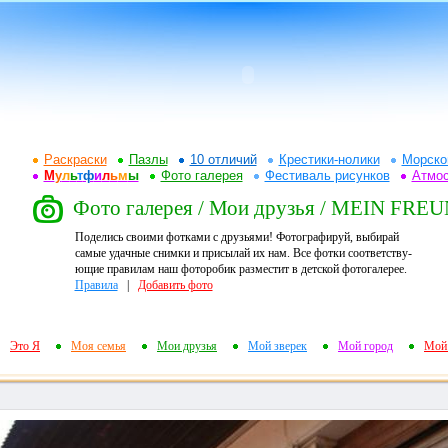
Раскраски
Пазлы
10 отличий
Крестики-нолики
Морско
М
у
л
ь
т
ф
и
л
ь
м
ы
Фото галерея
Фестиваль рисунков
Атмо
Фото галерея / Мои друзья / MEIN FR
Поделись своими фотками с друзьями! Фотографируй, выбирай
самые удачные снимки и присылай их нам. Все фотки соответству-
ющие правилам наш фоторобик разместит в детской фотогалерее.
Правила
|
Добавить фото
Это Я
Моя семья
Мои друзья
Мой зверек
Мой город
Мой