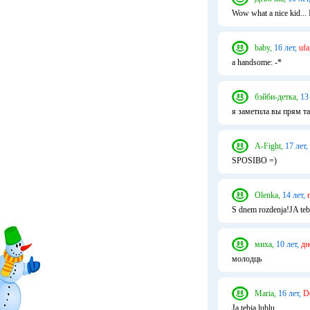
Wow what a nice kid... I
baby,
16 лет,
ufa
a handsome: -*
бэйби-детка,
13
я заметила вы прям т
A-Fight,
17 лет,
SPOSIBO =)
Olenka,
14 лет,
S dnem rozdenja!JA tebj
миха,
10 лет,
дн
молодць
Maria,
16 лет,
D
Ja tebja lublu