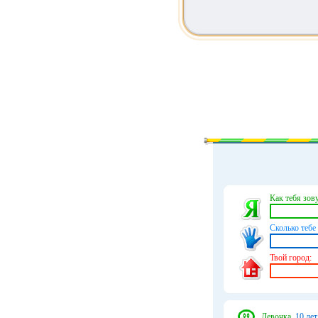
Как тебя зову
Сколько тебе 
Твой город:
Девочка,
10 лет