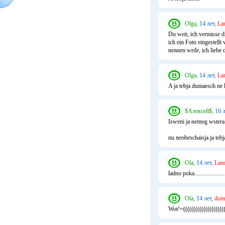
Olga,
14 лет,
La
Du weit, ich vermisse di
ich ein Foto eingestell
nennen wrde, ich liebe d
Olga,
14 лет,
La
A ja tebja dumaesch ne l
$Алексей$,
16 л
Isweni ja nemog wstera a
nu neobeschaisja ja tebj
Ola,
14 лет,
Land
ladno poka..................
Ola,
14 лет,
dom
Wot!=((((((((((((((((((((((