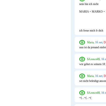
nein bin ich nicht
MARIA + MARKO = 
ich freue mich fr dich
Maria,
16 лет,
D
uuu ist da jemand einfe
$Алексей$,
16 л
wie gehet es seinem 18 
Maria,
16 лет,
D
sei nicht beleidigt anso
$Алексей$,
16 л
=(...=(...=(