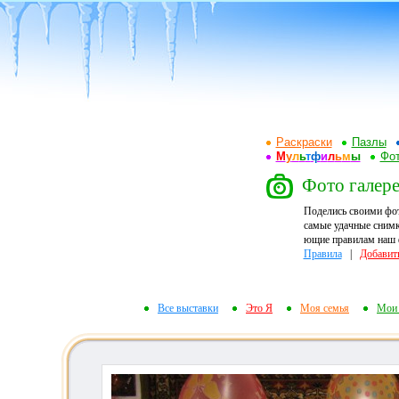
Раскраски
Пазлы
М
у
л
ь
т
ф
и
л
ь
м
ы
Фот
Фото галере
Поделись своими фо
самые удачные снимк
ющие правилам наш ф
Правила
|
Добавит
Все выставки
Это Я
Моя семья
Мои 