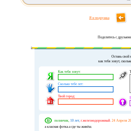
Я и подружка
Поделитесь с друзьям
Оставь свой 
как тебя зовут, сколь
Как тебя зовут:
Сколько тебе лет:
Твой город:
полинчик,
10 лет,
г.железнодорожный.
24 Апреля 20
а класная фотка.а где ты живёш.