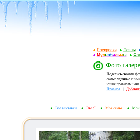
Раскраски
Пазлы
М
у
л
ь
т
ф
и
л
ь
м
ы
Фот
Фото галере
Поделись своими фо
самые удачные снимк
ющие правилам наш ф
Правила
|
Добавит
Все выставки
Это Я
Моя семья
Мои 