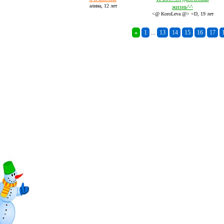
алина,
12 лет
жизнь^^
<@ KoroLeva @> =D,
19 лет
«
1
...
13
14
15
16
17