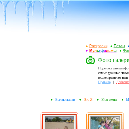
Раскраски
Пазлы
М
у
л
ь
т
ф
и
л
ь
м
ы
Фот
Фото галере
Поделись своими фо
самые удачные снимк
ющие правилам наш ф
Правила
|
Добавит
Все выставки
Это Я
Моя семья
М