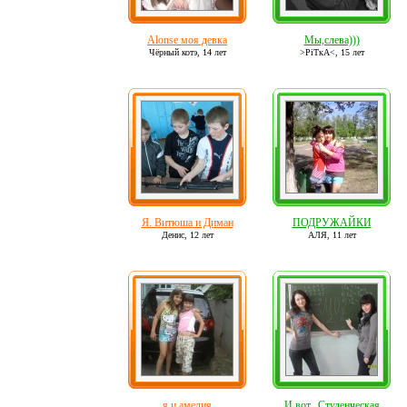
Alonse моя девка
Мы,слева)))
Чёрный котэ,
14 лет
>РiТкА<,
15 лет
Я. Витюша и Диман
ПОДРУЖАЙКИ
Денис,
12 лет
АЛЯ,
11 лет
я и амелия
И вот...Студенческая