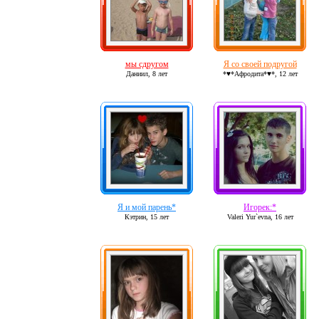
мы сдругом
Я со своей подругой
Даниил,
8 лет
*♥*Афродита*♥*,
12 лет
Я и мой парень*
Игорек:*
Кэтрин,
15 лет
Valeri Yur`evna,
16 лет