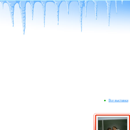
Все выставки