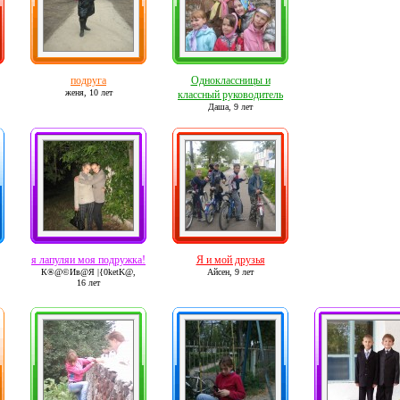
подруга
Одноклассницы и
женя,
10 лет
классный руководитель
Даша,
9 лет
я лапуляи моя подружка!
Я и мой друзья
К®@©Ив@Я |{0ketK@,
Айсен,
9 лет
16 лет