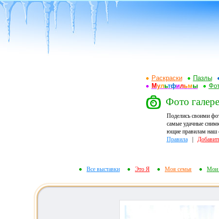
Раскраски
Пазлы
М
у
л
ь
т
ф
и
л
ь
м
ы
Фот
Фото галерея
Поделись своими фо
самые удачные снимк
ющие правилам наш ф
Правила
|
Добавит
Все выставки
Это Я
Моя семья
Мои 