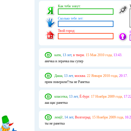
Как тебя зовут:
Сколько тебе лет:
Твой город:
катя,
13 лет,
в твери.
15 Мая 2010 года,
13:43.
анечка и лерачка вы супер
Даша,
13 лет,
москва.
22 Января 2010 года,
20:17.
прям поверили!!ты не Ранетка
кпасотка,
13 лет,
Ё-бург.
17 Ноября 2009 года,
17:22
ааа щас ранетка
лен@,
14 лет,
Волгоград.
15 Ноября 2009 года,
16:2
ты не ранетка