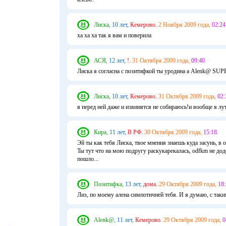
Лиска,
10 лет,
Кемерово.
2 Ноября 2009 года,
02:24
ха ха ха так я вам и поверила
АСЯ,
12 лет,
!.
31 Октября 2009 года,
09:40.
Лиска я согласна с позитифкой ты уродина а Аlenk@ SUP
Лиска,
10 лет,
Кемерово.
31 Октября 2009 года,
02:
я перед ней даже и извинятся не собираюсь!и вообще я лут
Кира,
11 лет,
В РФ.
30 Октября 2009 года,
15:18.
Эй ты как тебя Лиска, твое мнения знаешь куда засунь, в 
Ты тут что на мою подругу раскукарекалась, odfkm не дод
пошло...
Позитифка,
13 лет,
дома.
29 Октября 2009 года,
18:
Лиз, по моему алена симпотичней тебя. И я думаю, с таки
Alenk@,
11 лет,
Кемерово.
29 Октября 2009 года,
0