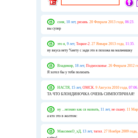
соня,
10 лет,
рязань.
20 Февраля 2013 года,
06:23.
вы супер
это я,
9 лет,
Тоцкое-2.
27 Января 2013 года,
11:35.
ну вкуса нету %нету с зади это я похожа на мальчишку
Владимир,
18 лет,
Подмосковье.
26 Февраля 2012 г
Я хотел бы у тебя полизать
НАСТЯ,
15 лет,
ОМСК.
9 Августа 2010 года,
07:06.
ТА ЧТО БЛОНДИНОЧКА ОЧЕНЬ СИМПОТИЧНАЯ!
ну ...незнаю как ся назвать,
11 лет,
не скажу.
11 Мар
а кто это в жолтом:
МаксимкО_хД,
13 лет,
тагил.
27 Ноября 2009 года,
клёво!