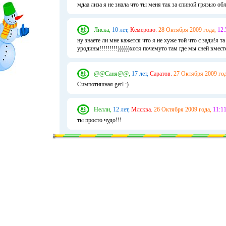
мдаа лиза я не знала что ты меня так за спиной грязью обли
Лиска,
10 лет,
Кемерово.
28 Октября 2009 года,
12:
ну знаете ли мне кажется что я не хуже той что с зади!я 
уродины!!!!!!!!!))))))хотя почемуто там где мы сней вмест
@@Саня@@,
17 лет,
Саратов.
27 Октября 2009 год
Симпотишная gerl :)
Нелли,
12 лет,
Млсква.
26 Октября 2009 года,
11:11
ты просто чудо!!!