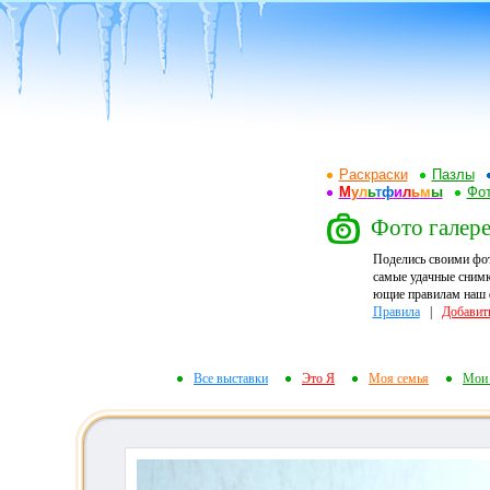
Раскраски
Пазлы
М
у
л
ь
т
ф
и
л
ь
м
ы
Фот
Фото галерея
Поделись своими фо
самые удачные снимк
ющие правилам наш ф
Правила
|
Добавит
Все выставки
Это Я
Моя семья
Мои 