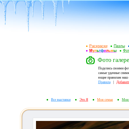
Раскраски
Пазлы
М
у
л
ь
т
ф
и
л
ь
м
ы
Фот
Фото галерея
Поделись своими фо
самые удачные снимк
ющие правилам наш ф
Правила
|
Добавит
Все выставки
Это Я
Моя семья
Мои 