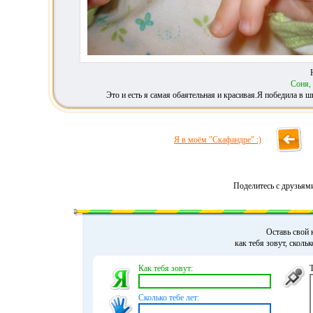
Соня,
Это и есть я самая обаятельная и красивая.Я победила в ш
Я в моём "Скафандре" :)
Поделитесь с друзьям
Оставь свой 
как тебя зовут, сколь
Как тебя зовут:
Сколько тебе лет: