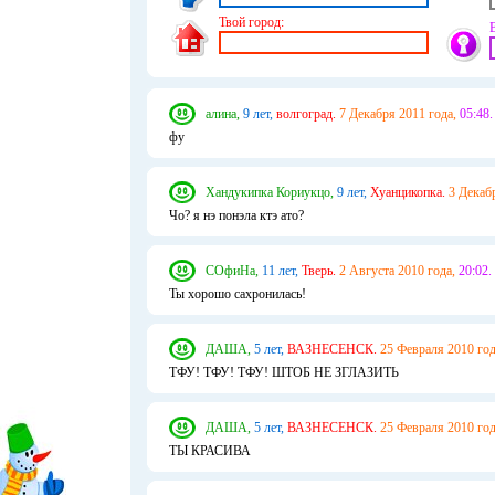
Твой город:
алина,
9 лет,
волгоград.
7 Декабря 2011 года,
05:48.
фу
Хандукипка Кориукцо,
9 лет,
Хуанцикопка.
3 Декаб
Чо? я нэ понэла ктэ ато?
СОфиНа,
11 лет,
Тверь.
2 Августа 2010 года,
20:02.
Ты хорошо сахронилась!
ДАША,
5 лет,
ВАЗНЕСЕНСК.
25 Февраля 2010 год
ТФУ! ТФУ! ТФУ! ШТОБ НЕ ЗГЛАЗИТЬ
ДАША,
5 лет,
ВАЗНЕСЕНСК.
25 Февраля 2010 год
ТЫ КРАСИВА